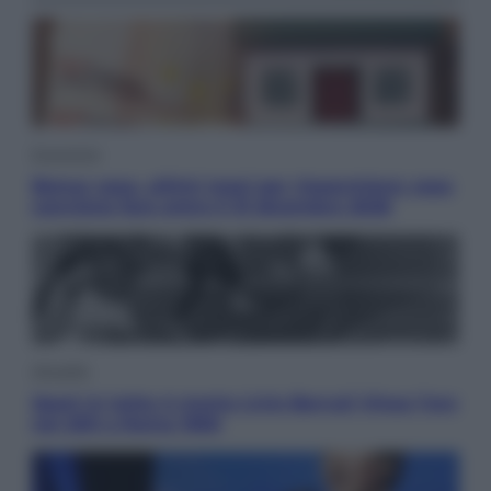
Economia
Bonus casa, ultimi mesi per risparmiare: cosa
conviene fare entro il 31 dicembre 2026
Attualità
Sport in lutto: è morto Livio Berruti Vinse l’oro
nei 200 a Roma 1960