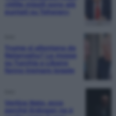
«Mille missili sono già
puntati su Teheran»
Esteri
Trump si allontana da
Netanyahu? Le mosse
su Turchia e Libano
fanno tremare Israele
Esteri
Vertice Nato, ecco
perché Erdogan ne è