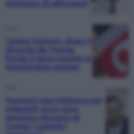
rischiano di affondarli
Esteri
Tucker Carlson, dopo il
divorzio da Trump,
fonda il terzo partito (e
Washington trema)
Esteri
Tensioni Usa-Vaticano sui
migranti: ecco cosa
pensano davvero di
Trump i cattolici