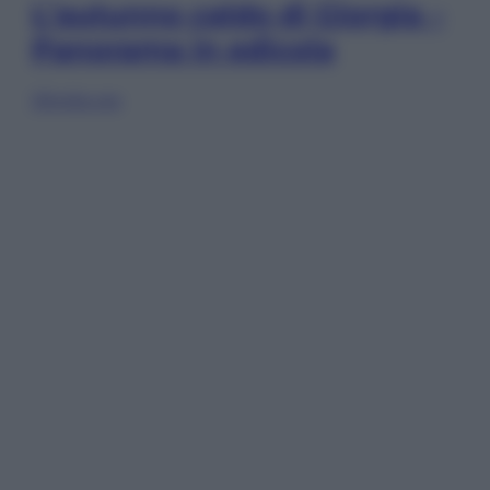
L’autunno caldo di Giorgia –
Panorama in edicola
Sfoglia ora