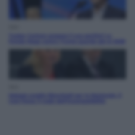
Esteri
Tucker Carlson prepara il suo partito? La
fronda Maga contro Trump guarda già al 2028
Sport
Malagò sceglie Bianchedi per la Nazionale. Il
Coni frena: il nodo dell’incompatibilità