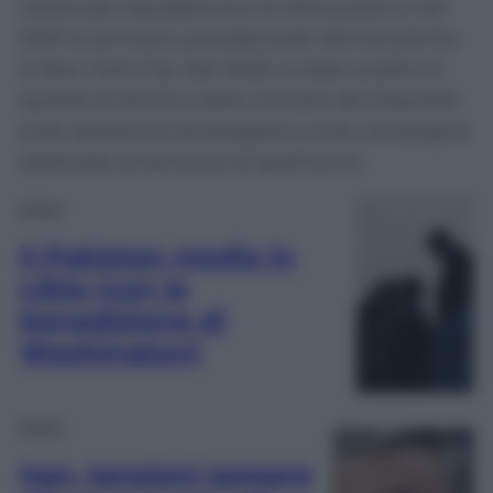
nazionale repubblicana di Milwaukee e nel
2016 le primarie presidenziale democratiche
a New York City. Nel 2020, è stato audito in
qualità di tecnico dalla Camera dei Deputati
sulla questione Russiagate e sulla campagna
elettorale americana di quell’anno.
Esteri
Il Pakistan media in
Libia (con la
benedizione di
Washington)
Esteri
Iran, tensioni sempre