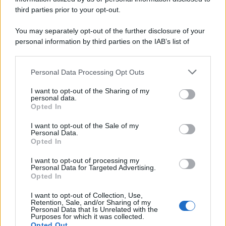
third parties prior to your opt-out.
You may separately opt-out of the further disclosure of your
personal information by third parties on the IAB’s list of
downstream participants.
Personal Data Processing Opt Outs
This information may also be disclosed by us to third parties
on the IAB’s List of Downstream Participants that may further
I want to opt-out of the Sharing of my
disclose it to other third parties.
personal data.
Opted In
Please note that this website/app uses one or more Google
services and may gather and store information including but
I want to opt-out of the Sale of my
Personal Data.
not limited to your visit or usage behaviour. You may click to
Opted In
grant or deny consent to Google and its third-party tags to
use your data for below specified purposes in below Google
I want to opt-out of processing my
consent section.
Personal Data for Targeted Advertising.
Opted In
I want to opt-out of Collection, Use,
Retention, Sale, and/or Sharing of my
Personal Data that Is Unrelated with the
Purposes for which it was collected.
Opted Out