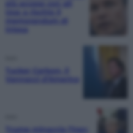
più accese con gli
Usa: a rischio il
memorandum di
intesa
Esteri
Tucker Carlson, il
Vannacci d’America
Esteri
Trump minaccia l’Iran: