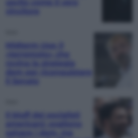
uscito come il vero
vincitore
Esteri
Midterm Usa: il
«terremoto» che
rovina la strategia
dem per riconquistare
il Senato
Esteri
Il bluff dei socialisti
americani: vogliono
salvare i dem, ma