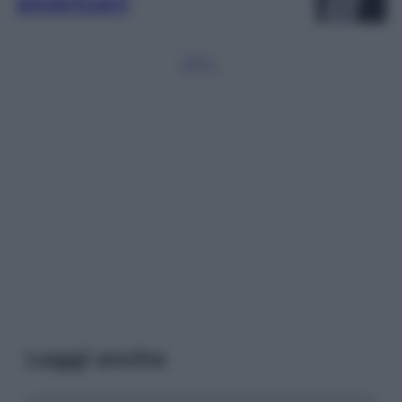
americani
1
2
3
4
…
Leggi anche