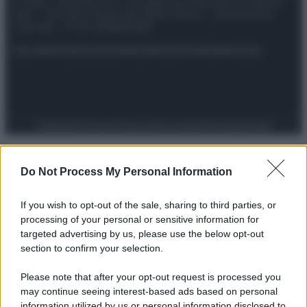
© 2025 – Panorama s.r.l. (Gruppo Società Editrice Italiana
spa) – Via Vittor Pisani 28, 20124 Milano – riproduzione
riservata – P.IVA 10518230965
Attualità
Lifestyle
Moda
Video
Podcast
Abbonati
Preferenze Privacy
Privacy Policy
Cookie Policy
Note legali
Do Not Process My Personal Information
If you wish to opt-out of the sale, sharing to third parties, or
processing of your personal or sensitive information for
targeted advertising by us, please use the below opt-out
section to confirm your selection.
Please note that after your opt-out request is processed you
may continue seeing interest-based ads based on personal
information utilized by us or personal information disclosed to