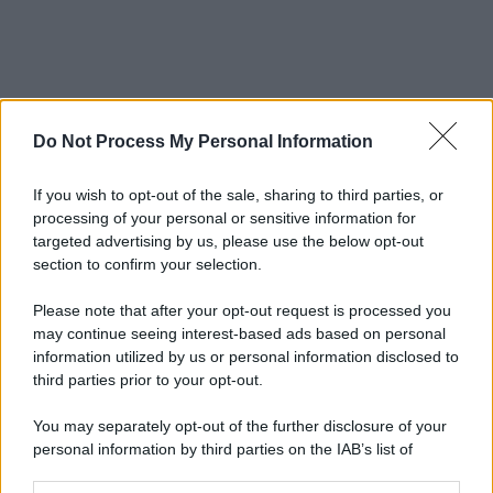
Do Not Process My Personal Information
If you wish to opt-out of the sale, sharing to third parties, or
processing of your personal or sensitive information for
targeted advertising by us, please use the below opt-out
section to confirm your selection.
Please note that after your opt-out request is processed you
may continue seeing interest-based ads based on personal
information utilized by us or personal information disclosed to
third parties prior to your opt-out.
You may separately opt-out of the further disclosure of your
personal information by third parties on the IAB’s list of
downstream participants.