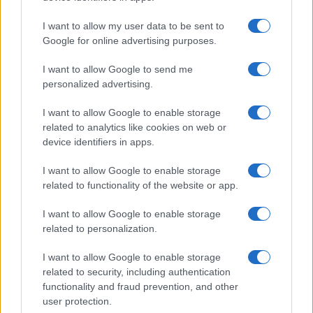
I want to allow my user data to be sent to
Google for online advertising purposes.
I want to allow Google to send me
personalized advertising.
I want to allow Google to enable storage
related to analytics like cookies on web or
device identifiers in apps.
I want to allow Google to enable storage
related to functionality of the website or app.
I want to allow Google to enable storage
related to personalization.
I want to allow Google to enable storage
related to security, including authentication
functionality and fraud prevention, and other
user protection.