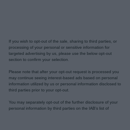
Do Not Process My Personal Information
If you wish to opt-out of the sale, sharing to third parties, or
processing of your personal or sensitive information for
targeted advertising by us, please use the below opt-out
section to confirm your selection.
Please note that after your opt-out request is processed you
may continue seeing interest-based ads based on personal
information utilized by us or personal information disclosed to
third parties prior to your opt-out.
You may separately opt-out of the further disclosure of your
personal information by third parties on the IAB’s list of
downstream participants.
Personal Data Processing Opt Outs
This information may also be disclosed by us to third parties