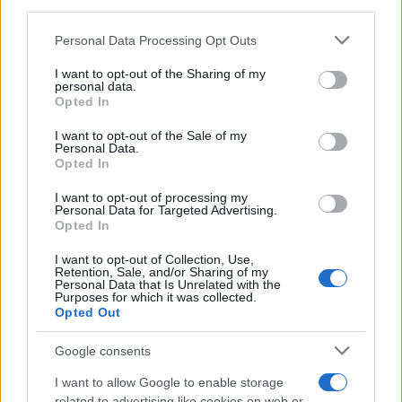
downstream participants.
Personal Data Processing Opt Outs
This information may also be disclosed by us to third parties
on the IAB’s List of Downstream Participants that may further
I want to opt-out of the Sharing of my
disclose it to other third parties.
personal data.
Opted In
Please note that this website/app uses one or more Google
services and may gather and store information including but
I want to opt-out of the Sale of my
Personal Data.
not limited to your visit or usage behaviour. You may click to
Opted In
grant or deny consent to Google and its third-party tags to
use your data for below specified purposes in below Google
I want to opt-out of processing my
consent section.
Personal Data for Targeted Advertising.
Opted In
I want to opt-out of Collection, Use,
Retention, Sale, and/or Sharing of my
Personal Data that Is Unrelated with the
Purposes for which it was collected.
Opted Out
Google consents
I want to allow Google to enable storage
related to advertising like cookies on web or