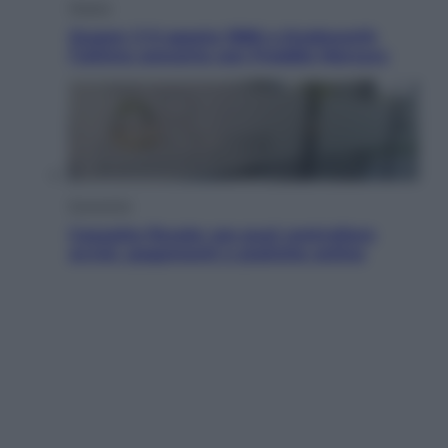
Musica
Queen: il 9 agosto 1986 a Knebworth
l’ultimo concerto con Freddie Mercury
Economia
Cassetto fiscale: ora puoi controllare
avvisi, pagamenti e pratiche online