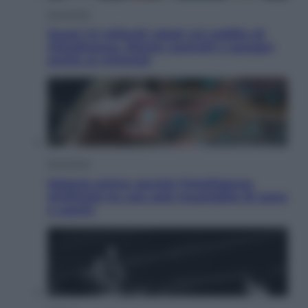
Economia
Quasi 1,5 miliardi rubati col reddito di
cittadinanza. Niente controlli e assegni
anche ai criminali
Economia
Materie prime: perché l’Intelligenza
Artificiale ha una sete insaziabile di rame
e uranio