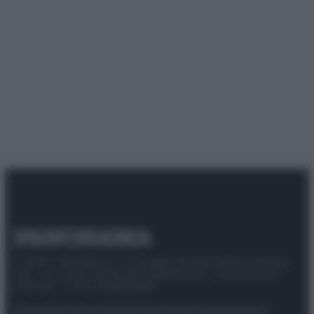
© 2025 – Panorama s.r.l. (Gruppo Società Editrice Italiana
spa) – Via Vittor Pisani 28, 20124 Milano – riproduzione
riservata – P.IVA 10518230965
Attualità
Lifestyle
Moda
Video
Podcast
Abbonati