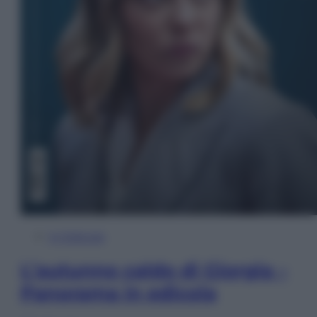
In Edicola
L’autunno caldo di Giorgia –
Panorama in edicola