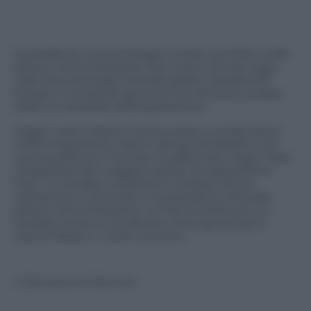
Il presidente turco Erdogan è stato sconfitto nelle
elezioni amministrative che si sono tenute oggi
nelle due principali città del paese: Istanbul ed
Ankara. In entrambi gli scontri la vittoria è andata
infatti ai candidati dell’opposizione.
«Oggi i nostri elettori hanno preso una decisione
molto importante, hanno deciso di stabilire una
nuova politica in Turchia» ha affermato Ozgur Ozel,
il Segretario del maggior partito di opposizione
Chp, i cui sindaci a Istanbul e Ankara, hanno
mantenuto il controllo in entrambe le città alle
elezioni amministrative «Il Chp ha ottenuto un
risultato storico e ha deciso come governare il
nostro Paese e i nostri comuni»
© Riproduzione Riservata