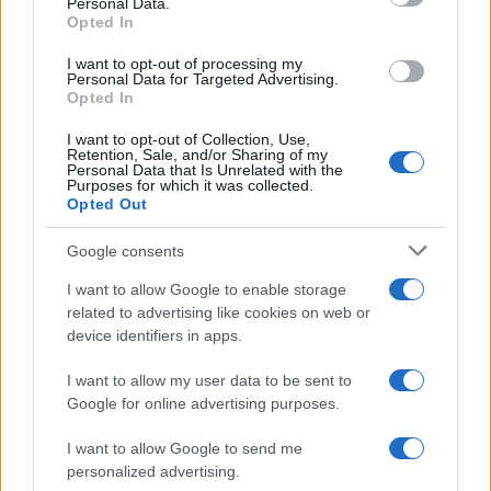
Personal Data.
not limited to your visit or usage behaviour. You may click to
Opted In
grant or deny consent to Google and its third-party tags to
use your data for below specified purposes in below Google
I want to opt-out of processing my
consent section.
Personal Data for Targeted Advertising.
Opted In
I want to opt-out of Collection, Use,
Retention, Sale, and/or Sharing of my
Personal Data that Is Unrelated with the
Purposes for which it was collected.
Opted Out
Google consents
I want to allow Google to enable storage
related to advertising like cookies on web or
device identifiers in apps.
I want to allow my user data to be sent to
Google for online advertising purposes.
I want to allow Google to send me
personalized advertising.