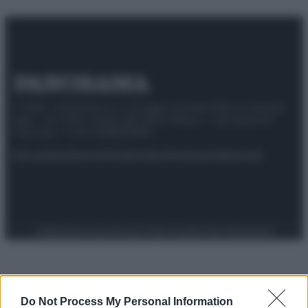
© 2025 – Panorama s.r.l. (Gruppo Società Editrice Italiana
spa) – Via Vittor Pisani 28, 20124 Milano – riproduzione
riservata – P.IVA 10518230965
Attualità
Lifestyle
Moda
Video
Podcast
Abbonati
Preferenze Privacy
Privacy Policy
Cookie Policy
Note legali
Do Not Process My Personal Information