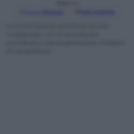
Seguici su
Google
Discover
Fonti preferite
La Commissione sottolinea di aver
«collaborato con le autorità per
contribuire a decongestionare l’hotspot
di Lampedusa»