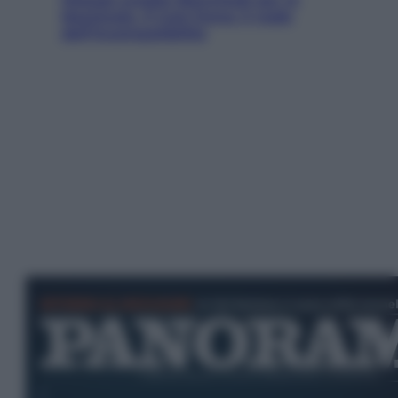
Nazionale. Il Coni frena: il nodo
dell’incompatibilità