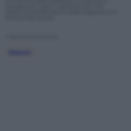
è al corrente della «pressione sul sistema di
accoglienza in Italia» e sottolinea che «l’ha
sostenuta nell’affrontare le sfide migratorie ed è
pronta a farlo ancora».
© Riproduzione Riservata
Migranti