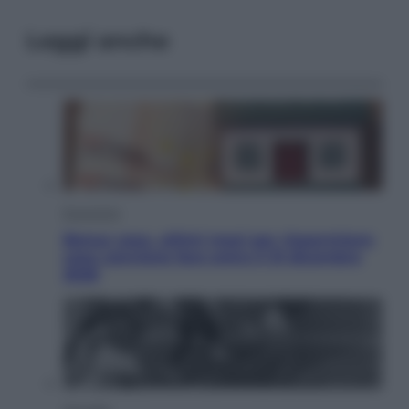
Leggi anche
Economia
Bonus casa, ultimi mesi per risparmiare:
cosa conviene fare entro il 31 dicembre
2026