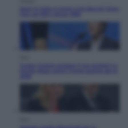
Attualità
Sport in lutto: è morto Livio Berruti Vinse
l’oro nei 200 a Roma 1960
Esteri
Tucker Carlson prepara il suo partito? La
fronda Maga contro Trump guarda già al
2028
Sport
Malagò sceglie Bianchedi per la