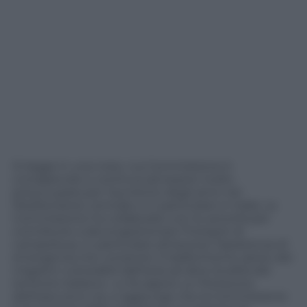
Si legge in una nota: «La Commissione è
consapevole e continua ad essere molto
preoccupata per l’aumento degli arrivi nel
Mediterraneo centrale e in particolare in Italia. La
Commissione ha collaborato con le autorità per
contribuire a decongestionare l’hotspot di
Lampedusa, in particolare attraverso l’assistenza di
emergenza che consente il trasferimento aereo dei
migranti vulnerabili dall’isola ad altre località del
territorio italiano». Lo fa sapere un Portavoce
dell’esecutivo Ue, e aggiunge che la Commissione