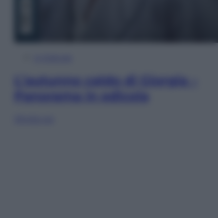
In Edicola
L’autunno caldo di Giorgia –
Panorama in edicola
Sfoglia ora