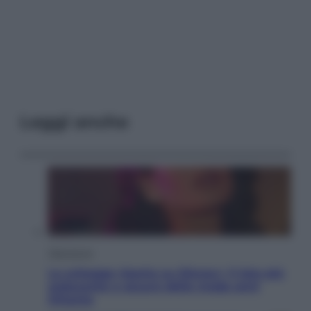
Leggi anche
Televisione
Le schegge riporta su Disney+ il lato più
seducente e oscuro della moda anni
Ottanta