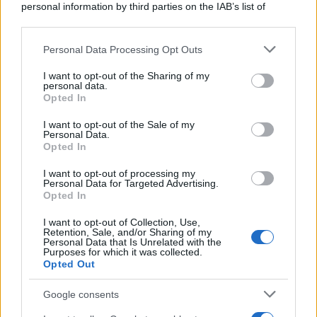
personal information by third parties on the IAB’s list of
downstream participants.
Personal Data Processing Opt Outs
This information may also be disclosed by us to third parties
on the IAB’s List of Downstream Participants that may further
I want to opt-out of the Sharing of my
disclose it to other third parties.
personal data.
Opted In
Please note that this website/app uses one or more Google
services and may gather and store information including but
I want to opt-out of the Sale of my
Personal Data.
not limited to your visit or usage behaviour. You may click to
Opted In
grant or deny consent to Google and its third-party tags to
use your data for below specified purposes in below Google
I want to opt-out of processing my
consent section.
Personal Data for Targeted Advertising.
Opted In
I want to opt-out of Collection, Use,
Retention, Sale, and/or Sharing of my
Personal Data that Is Unrelated with the
Purposes for which it was collected.
Opted Out
Google consents