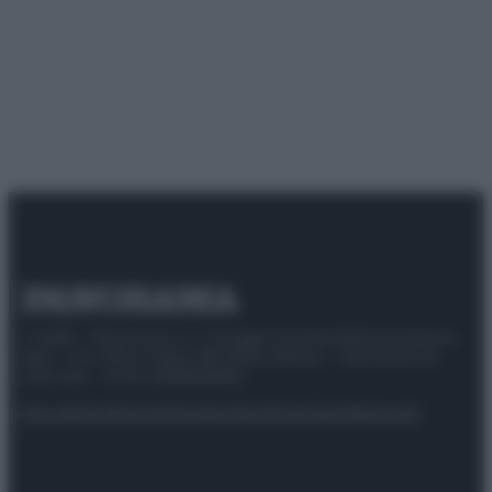
© 2025 – Panorama s.r.l. (Gruppo Società Editrice Italiana
spa) – Via Vittor Pisani 28, 20124 Milano – riproduzione
riservata – P.IVA 10518230965
Attualità
Lifestyle
Moda
Video
Podcast
Abbonati