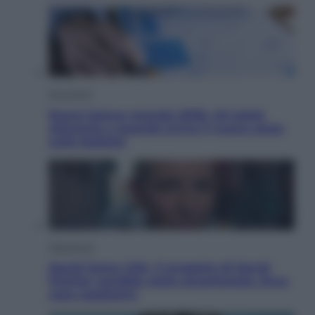
Economia
Nuovo bonus energia 2026, chi potrà
ottenerlo e quando arriva il nuovo aiuto
sulle bollette
Televisione
Squid Game USA, il progetto di David
Fincher sarebbe stato accantonato. Ecco
cosa sappiamo