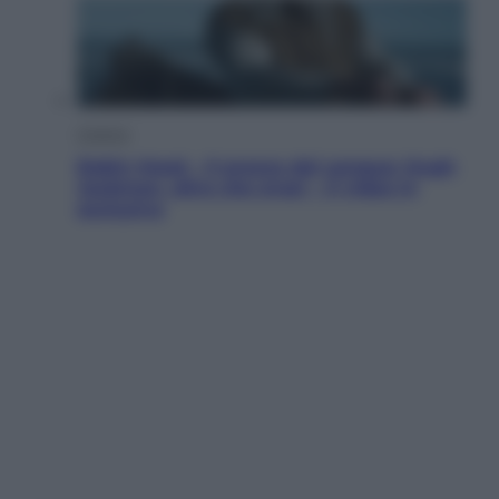
Cinema
Robin Hood – Il prezzo del sangue: Hugh
Jackman, altro che eroe! – Il video in
esclusiva