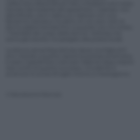
californiano Beard Brook Park a Modesto ed è stata
travolta dal tosaerba del giardiniere. L’operaio, non
identificato, era in sella a un trattore con una
falciatrice trainata e ha detto di non aver visto la
donna addormentata fino a quando non ha notato
i “brandelli del corpo della donna” nell’erba che
aveva già travolto, ha spiegato alla polizia locale.
La donna, senza fissa dimora, lascia una figlia di 9
anni. Stando a quanto riporta la stampa americana,
è stato il giardiniere a lanciare l’allarme dopo essersi
reso conto di quanto successo. L’incidente è
avvenuto lo scorso 8 luglio intorno a mezzogiorno.
© Riproduzione Riservata