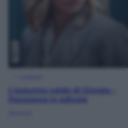
In Edicola
L’autunno caldo di Giorgia –
Panorama in edicola
Sfoglia ora