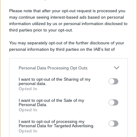
Please note that after your opt-out request is processed you
may continue seeing interest-based ads based on personal
information utilized by us or personal information disclosed to
third parties prior to your opt-out.
You may separately opt-out of the further disclosure of your
personal information by third parties on the IAB’s list of
downstream participants.
Personal Data Processing Opt Outs
This information may also be disclosed by us to third parties
on the IAB’s List of Downstream Participants that may further
I want to opt-out of the Sharing of my
disclose it to other third parties.
personal data.
Opted In
Please note that this website/app uses one or more Google
services and may gather and store information including but
I want to opt-out of the Sale of my
Personal Data.
not limited to your visit or usage behaviour. You may click to
Opted In
grant or deny consent to Google and its third-party tags to
use your data for below specified purposes in below Google
I want to opt-out of processing my
consent section.
Personal Data for Targeted Advertising.
Opted In