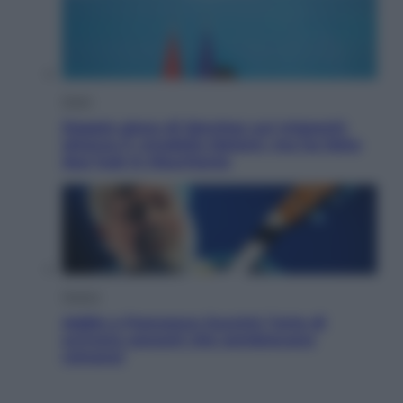
Esteri
Doppio gioco di Sánchez sui migranti:
attacca il «modello Meloni» ma ha fatto
due hub in Mauritania
Musica
Addio a Francesco Guccini: l’arte di
scrivere canzoni che sembravano
romanzi