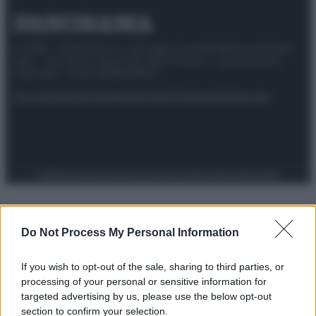
© 2025 – Panorama s.r.l. (Gruppo Società Editrice Italiana
spa) – Via Vittor Pisani 28, 20124 Milano – riproduzione
riservata – P.IVA 10518230965
Attualità
Lifestyle
Moda
Video
Podcast
Abbonati
Preferenze Privacy
Privacy Policy
Cookie Policy
Note legali
Do Not Process My Personal Information
If you wish to opt-out of the sale, sharing to third parties, or
processing of your personal or sensitive information for
targeted advertising by us, please use the below opt-out
section to confirm your selection.