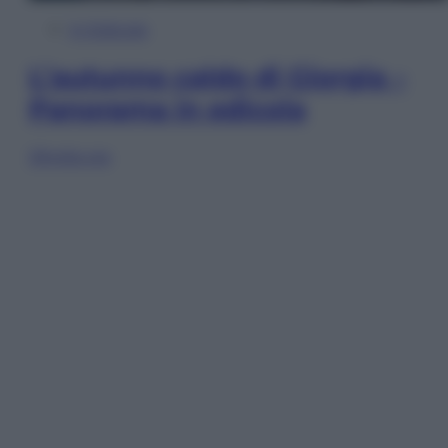
In Edicola
L’autunno caldo di Giorgia –
Panorama in edicola
Sfoglia ora