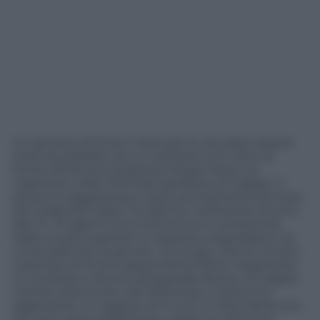
Un giovane di 15 anni lotta per la vita dopo essere
stato accoltellato da un coetaneo di 14 anni di
fronte all’Istituto Superiore Sergio Atzeni di
Capoterra, nella Città Metropolitana di Cagliari. Il
presunto aggressore è stato prontamente fermato
dai carabinieri dopo l’incidente, verificatosi intorno
alle 14. Gli agenti sono intervenuti in prossimità
della scuola superiore in risposta a segnalazioni di
un’accademia tra giovani. Sul luogo, hanno trovato
il giovane di 15 anni gravemente ferito, trasportato
in condizioni critiche all’ospedale Brotzu di Cagliari
tramite elisoccorso. Nel frattempo, il presunto
aggressore, un ragazzo di 14 anni, è stato detenuto
per aver presumibilmente colpito la vittima al