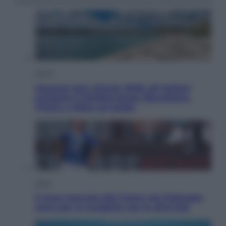
Viaggi
Vacanze last minute 2026, gli italiani
scelgono il Mediterraneo: Barcellona,
Tirana e Olbia sul podio
Sport
Il ricco mercato del Como: ora Fabregas
corre per lo scudetto con le altre big