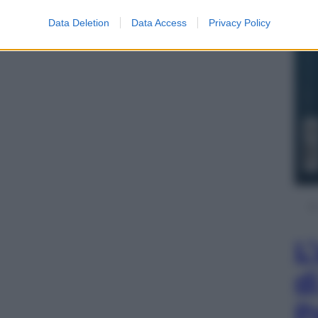
Data Deletion
Data Access
Privacy Policy
L
d
P