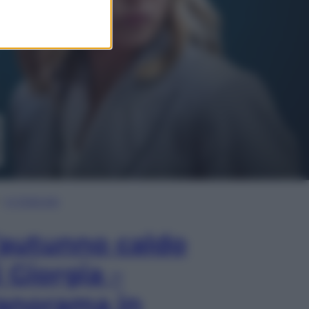
In Edicola
’autunno caldo
i Giorgia –
anorama in