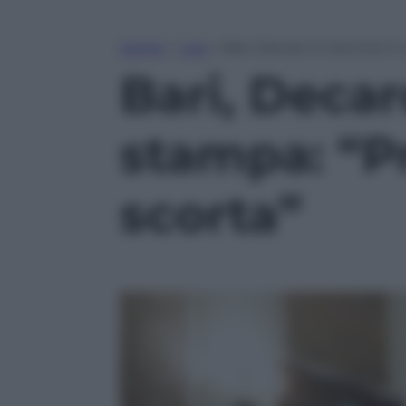
Home
»
Live
»
Bari, Decaro in lacrime in
Bari, Decar
stampa: “Pr
scorta”