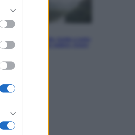
er and store
to grant or
ed purposes
Viaggi
In Vietnam, con stile. Guida a tutto
il meglio che c’è da vedere, vivere
(e gustare)