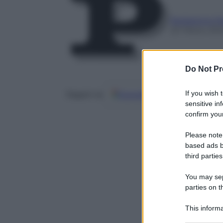
Redazione P
20 Marzo 20
Do Not Pr
If you wish 
Google
Discover
Fo
Seguici su
sensitive in
confirm your
Please note
based ads b
third parties
You may sepa
parties on t
This informa
Participants