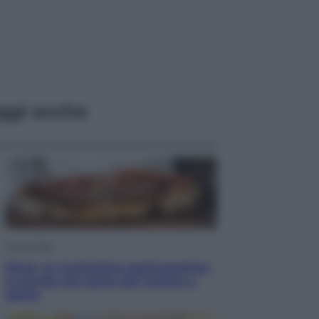
ggi anche
Vino e Cibo
Pizza, la rivoluzione gastronomica
in tavola che parte dal mulino a
pietra