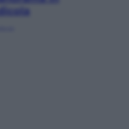
dicola
lia ora