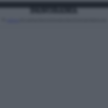
Attualità
Lifestyle
Moda
Video
Podcast
Abbonati
MENU