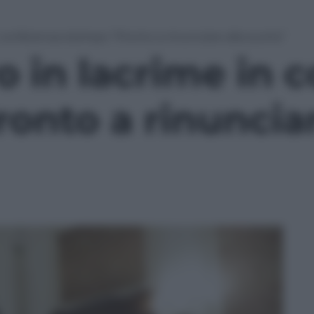
 conferenza stampa: “Pronto a rinunciare alla scorta”
o in lacrime in 
onto a rinunciar