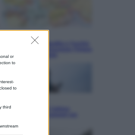
Esteri
Pakistan, Arabia Saudita e Turchia
verso un patto di sicurezza: l’intesa
che preoccupa Israele
sonal or
ection to
nterest-
closed to
Attualità
 third
Francesco Guccini, l’ultimo
Maestrone: le sue canzoni ora
entrino a scuola
Downstream