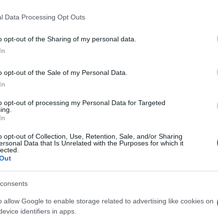
 that this website/app uses one or more Google services and may gath
l Data Processing Opt Outs
including but not limited to your visit or usage behaviour. You may click 
 to Google and its third-party tags to use your data for below specifi
o opt-out of the Sharing of my personal data.
ogle consent section.
In
nunciato di essere pronto a rinunciare alla scorta
iltrazioni criminali nel comune di Bar. Decaro, sotto
o opt-out of the Sale of my Personal Data.
ivere. Non posso essere sindaco antimafia e avere
In
.” La decisione arriva in risposta alle recenti notizie
la procedura della Commissione d’accesso per
to opt-out of processing my Personal Data for Targeted
visibilmente commosso, dichiara: “È un atto di
ing.
In
ommissione è stata istituita dopo l’arresto di 130
 connessione mafia-politica. Decaro promette pieno
o opt-out of Collection, Use, Retention, Sale, and/or Sharing
la resilienza di Bari contro la criminalità.
ersonal Data that Is Unrelated with the Purposes for which it
lected.
Out
consents
o allow Google to enable storage related to advertising like cookies on
evice identifiers in apps.