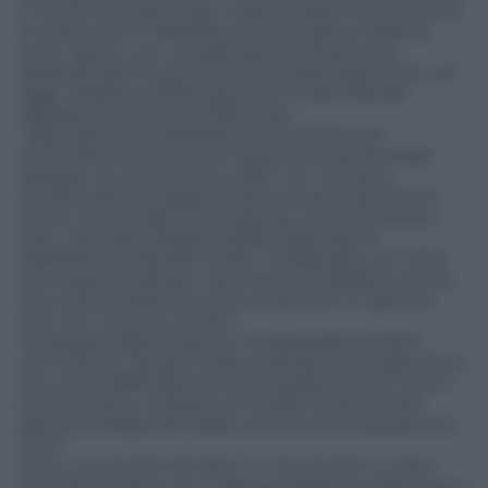
e novità si fondono per creare la radio come era nel
mondo com’è. Radiofreccia è sempre in diretta,
tutti i giorni, con un palinsesto interamente
dedicato alla musica rock internazionale di ieri e di
oggi, visibile in Radiovisione al canale 258 del
digitale terrestre e al 738 di Sky.
“Ogni giorno su Radiofreccia cerchiamo di
raccontare attraverso la musica e le parole degli
speaker, la cultura rock a 360°. Un mondo e
un’attitudine in grado di attraversare ogni forma
d’arte, che si tratti di letteratura, cinema, moda o
arte”, dichiara il Responsabile Editoriale di
Radiofreccia Daniele Suraci. “Collaborare con ADCI
per questo podcast ci permette di ribadire ancora
una volta la potenza comunicativa di un genere
che non conosce confini”.
Giuseppe Mastromatteo, Vicepresidente ADCI,
commenta: “Questo video podcast è la voglia mia e
di Luca di diffondere la nostra passione per l’arte e
per la musica. L’obiettivo è quello di raccontare
grandi protagonisti della cultura contemporanea a
tutti”.
Dice Luca Scotto di Carlo: “In ‘Ho sentito un libro
suonare’ si parte con i Talking Heads e si passa per il