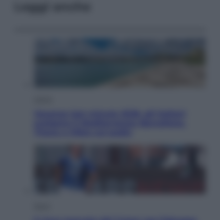
Leggi anche
Viaggi
Vacanze last minute 2026, gli italiani
scelgono il Mediterraneo: Barcellona,
Tirana e Olbia sul podio
Sport