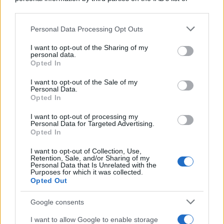
downstream participants.
Personal Data Processing Opt Outs
This information may also be disclosed by us to third parties
on the IAB’s List of Downstream Participants that may further
I want to opt-out of the Sharing of my
disclose it to other third parties.
personal data.
Opted In
Please note that this website/app uses one or more Google
services and may gather and store information including but
I want to opt-out of the Sale of my
Personal Data.
not limited to your visit or usage behaviour. You may click to
Opted In
grant or deny consent to Google and its third-party tags to
use your data for below specified purposes in below Google
I want to opt-out of processing my
consent section.
Personal Data for Targeted Advertising.
Opted In
I want to opt-out of Collection, Use,
Retention, Sale, and/or Sharing of my
Personal Data that Is Unrelated with the
Purposes for which it was collected.
Opted Out
Google consents
I want to allow Google to enable storage