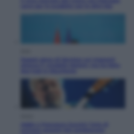
Il ricco mercato del Como: ora Fabregas
corre per lo scudetto con le altre big
Esteri
Doppio gioco di Sánchez sui migranti:
attacca il «modello Meloni» ma ha fatto
due hub in Mauritania
Musica
Addio a Francesco Guccini: l’arte di
scrivere canzoni che sembravano