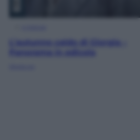
In Edicola
L’autunno caldo di Giorgia –
Panorama in edicola
Sfoglia ora