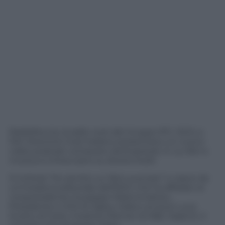
Radiofreccia, la radio rock del Gruppo RTL 102.5, e
l’Art Directors Club Italiano presentano un nuovo
video podcast composto da 8 episodi, in cui libri e
musica si intrecciano su diversi livelli.
Si intitola “Ho sentito un libro suonare” e nasce da
un’iniziativa editoriale dell’ADCI che ha affidato al
vicepresidente Giuseppe Mastromatteo,
Presidente e CCO di Ogilvy Italia e al socio Luca
Scotto di Carlo, Creative Partner di M&C Saatchi, il