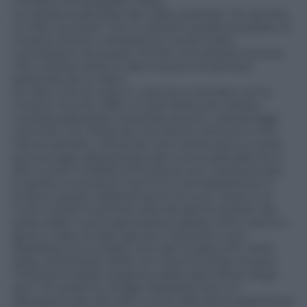
compito di sviluppare l’idea.
La narrativa alla base del video podcast “Ho sentito
un libro suonare” non è soltanto quella di parlare di
musica, di arte o letteratura, ma di creare
connessioni tra questi mondi: connessioni sonore,
che ruotano attorno alla musica ma sempre
partendo da un libro.
Un libro che di volta in volta ha a che fare con la
musica, ma che offre un panorama più ampio,
contestualizzando il periodo storico, i personaggi
coinvolti e le influenze che hanno ricevuto e che
hanno portato. Influenze che continuano a vivere
ancora oggi, adattandosi alle nuove piattaforme e
alle nuove modalità di fruizione, pur mantenendo
lo spirito innovatore che le ha contraddistinte. E
proprio questo adattamento ai nuovi mezzi e ai
nuovi canali ha portato alla riscoperta di brani da
parte delle nuove generazioni grazie a film, serie tv,
spot e video di ogni genere. Musicali e non.
Radiofreccia è la radio rock del Gruppo RTL 102.5.
Nata nell’ottobre 2016 con l’intento di far rivivere
l’indimenticabile stagione delle radio libere degli
anni ’70 al giorno d’oggi, Radiofreccia è un
laboratorio per lanciare nuove idee dove esperienza