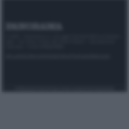
© 2025 – Panorama s.r.l. (Gruppo Società Editrice Italiana
spa) – Via Vittor Pisani 28, 20124 Milano – riproduzione
riservata – P.IVA 10518230965
Attualità
Lifestyle
Moda
Video
Podcast
Abbonati
Preferenze Privacy
Privacy Policy
Cookie Policy
Note legali