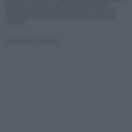
punk, Eric Clapton, Andy Warhol, Dave Grohl.
Abbiamo cercato di raccontare storie e punti di
vista interessanti per chiunque faccia un lavoro
creativo”.
© Riproduzione Riservata