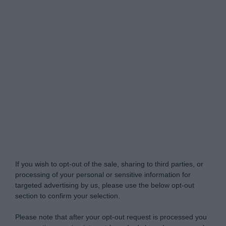
Do Not Process My Personal Information
If you wish to opt-out of the sale, sharing to third parties, or
processing of your personal or sensitive information for
targeted advertising by us, please use the below opt-out
section to confirm your selection.
Please note that after your opt-out request is processed you