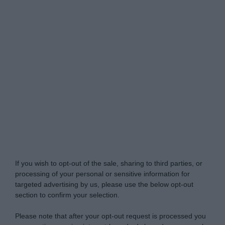
Do Not Process My Personal Information
If you wish to opt-out of the sale, sharing to third parties, or
processing of your personal or sensitive information for
targeted advertising by us, please use the below opt-out
section to confirm your selection.
Please note that after your opt-out request is processed you