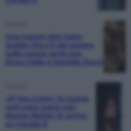
Televisione
Una nuova vita: tutto
quello che c’è da sapere
sulla nuova serie con
Anna Valle e Daniele Pecci
Televisione
«If You Love»: la nuova
rom-com turca con
Kerem Bürsin in arrivo
su Canale 5