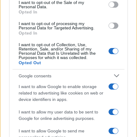
services and may gather and store information including but
I want to opt-out of the Sale of my
Personal Data.
not limited to your visit or usage behaviour. You may click to
Opted In
grant or deny consent to Google and its third-party tags to
use your data for below specified purposes in below Google
I want to opt-out of processing my
consent section.
Personal Data for Targeted Advertising.
Opted In
I want to opt-out of Collection, Use,
Retention, Sale, and/or Sharing of my
Personal Data that Is Unrelated with the
Purposes for which it was collected.
Opted Out
Google consents
I want to allow Google to enable storage
related to advertising like cookies on web or
device identifiers in apps.
I want to allow my user data to be sent to
Google for online advertising purposes.
I want to allow Google to send me