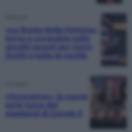
Televisione
«La Ruota della Fortuna»
torna e conquista tutti:
ascolti record per Gerry
Scotti e tutte le novità
Televisione
«Innocence», la nuova
serie turca del
weekend di Canale 5