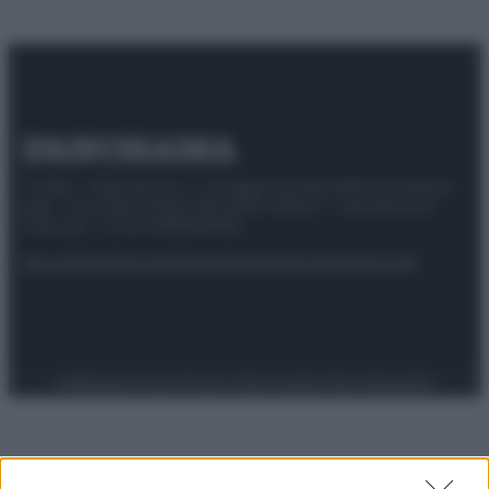
© 2025 – Panorama s.r.l. (Gruppo Società Editrice Italiana
spa) – Via Vittor Pisani 28, 20124 Milano – riproduzione
riservata – P.IVA 10518230965
Attualità
Lifestyle
Moda
Video
Podcast
Abbonati
Preferenze Privacy
Privacy Policy
Cookie Policy
Note legali