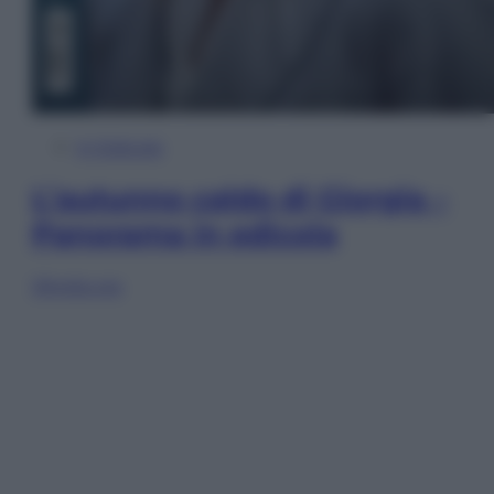
In Edicola
L’autunno caldo di Giorgia –
Panorama in edicola
Sfoglia ora