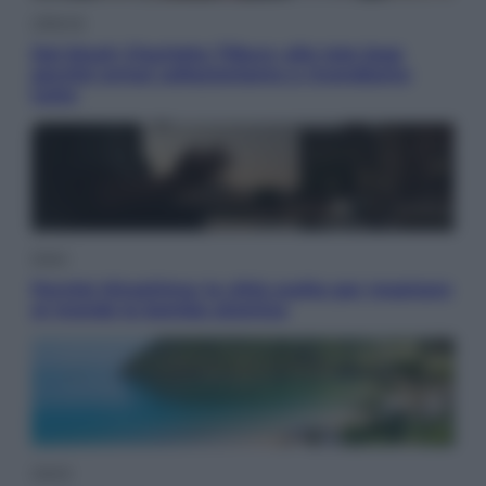
Lifestyle
Dal blush Charlotte Tilbury alle tote bag:
perché ormai collezioniamo e rivendiamo
tutto
Esteri
Perché Hiroshima: la città scelta per mostrare
al mondo la bomba atomica
Viaggi