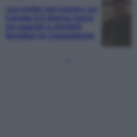
«La notte nel cuore»: su
Canale 5 il drama turco
tra segreti e intrighi
familiari in Cappadocia
1
2
…