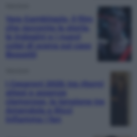
Televisione
Yara Gambirasio, il film
che racconta la storia,
le indagini e i nuovi
colpi di scena sul caso
Bossetti
Televisione
I Cesaroni 2025: tra ritorni
attesi e assenze
clamorose, la tensione tra
Amendola e Ricci
infiamma i fan