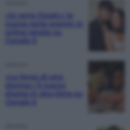
Televisione
«Io sono Farah»: la
nuova serie evento in
prima serata su
Canale 5
Televisione
«La forza di una
donna»: il nuovo
drama in day-time su
Canale 5
Televisione