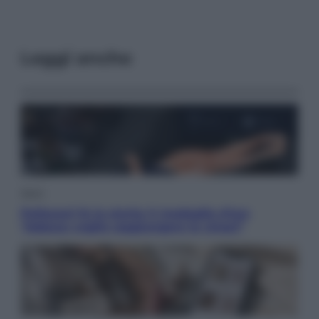
Leggi anche
Sport
Pellacani fa la storia: 5 medaglie d’oro
“Adesso voglio raggiungere le cinesi”