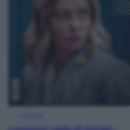
In Edicola
L’autunno caldo di Giorgia –