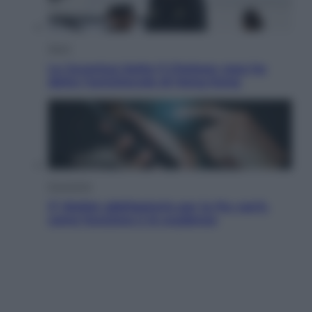
Sport
La Juventus batte il Chelsea: cosa ha
detto l’amichevole di Hong Kong
Economia
IT Wallet obbligatorio per la Pa: cos’è,
come funziona e le scadenze