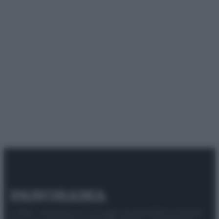
© 2025 – Panorama s.r.l. (Gruppo Società Editrice Italiana