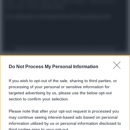
spa) – Via Vittor Pisani 28, 20124 Milano – riproduzione
riservata – P.IVA 10518230965
Attualità
Lifestyle
Moda
Video
Podcast
Abbonati
Preferenze Privacy
Privacy Policy
Cookie Policy
Note legali
Do Not Process My Personal Information
If you wish to opt-out of the sale, sharing to third parties, or
processing of your personal or sensitive information for
targeted advertising by us, please use the below opt-out
section to confirm your selection.
Please note that after your opt-out request is processed you
may continue seeing interest-based ads based on personal
information utilized by us or personal information disclosed to
third parties prior to your opt-out.