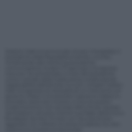
Roberto Salis ha annunciato di aver interpellato il
presidente della Repubblica tramite una Pec,
richiamando alla mente la precedente
comunicazione inviata il 17 gennaio e la risposta
ricevuta. Ha sottolineato il ruolo del presidente
come custode della Costituzione, evidenziando
l’applicabilità dell’articolo 3 a tutti i cittadini italiani.
Salis ha espresso la necessità di un intervento sul
governo Orban e ha esortato il governo italiano a
prendere azioni più incisive, in luce di quanto
evidentemente non sia stato fatto finora. Queste
dichiarazioni arrivano mentre sua figlia, detenuta a
Budapest da oltre 13 mesi con l’accusa di aver
aggredito tre militanti di estrema destra, ha visto
respinta la richiesta di domiciliari.