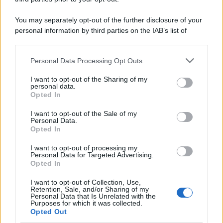
You may separately opt-out of the further disclosure of your
personal information by third parties on the IAB’s list of
downstream participants.
Personal Data Processing Opt Outs
This information may also be disclosed by us to third parties
on the IAB’s List of Downstream Participants that may further
I want to opt-out of the Sharing of my
disclose it to other third parties.
personal data.
Opted In
Please note that this website/app uses one or more Google
services and may gather and store information including but
I want to opt-out of the Sale of my
Personal Data.
not limited to your visit or usage behaviour. You may click to
Opted In
grant or deny consent to Google and its third-party tags to
use your data for below specified purposes in below Google
I want to opt-out of processing my
consent section.
Personal Data for Targeted Advertising.
Opted In
I want to opt-out of Collection, Use,
Retention, Sale, and/or Sharing of my
Personal Data that Is Unrelated with the
Purposes for which it was collected.
Opted Out