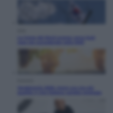
Esteri
La Corea del Nord avanza verso Sud:
cosa sta succedendo nella DMZ
Economia
Vendemmia 2026, meno uva ma più
qualità: il vino italiano cambia strategia