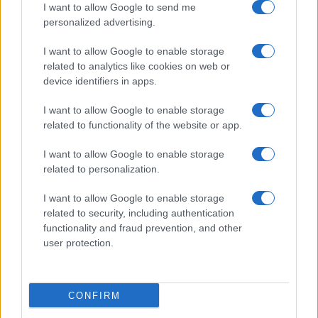
I want to allow Google to send me
personalized advertising.
I want to allow Google to enable storage
related to analytics like cookies on web or
device identifiers in apps.
I want to allow Google to enable storage
related to functionality of the website or app.
I want to allow Google to enable storage
related to personalization.
I want to allow Google to enable storage
related to security, including authentication
functionality and fraud prevention, and other
user protection.
CONFIRM