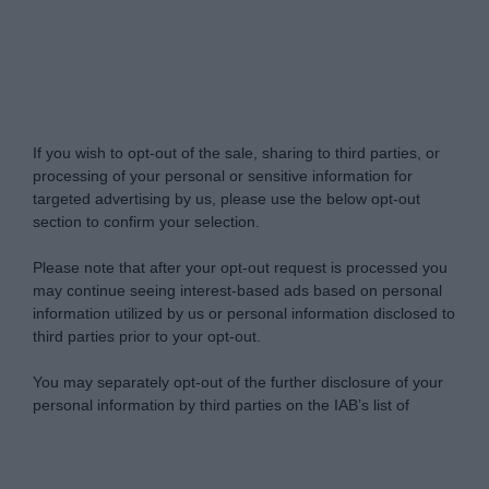
Do Not Process My Personal Information
If you wish to opt-out of the sale, sharing to third parties, or
processing of your personal or sensitive information for
targeted advertising by us, please use the below opt-out
section to confirm your selection.
Please note that after your opt-out request is processed you
may continue seeing interest-based ads based on personal
information utilized by us or personal information disclosed to
third parties prior to your opt-out.
You may separately opt-out of the further disclosure of your
personal information by third parties on the IAB’s list of
downstream participants.
Personal Data Processing Opt Outs
This information may also be disclosed by us to third parties