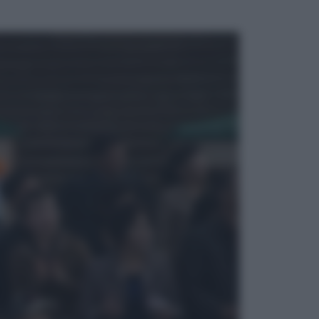
ggi anche
Viaggi
Eclissi totale e stelle cadenti: dove
ammirare il cielo più spettacolare
dell’estate