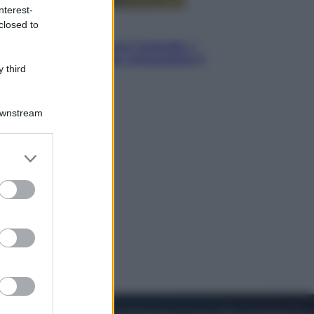
nterest-
closed to
Energia
Aiuto! In Italia manca l’energia. I
quattro ostacoli che minacciano il
 third
nostro futuro
Downstream
er and store
to grant or
ed purposes