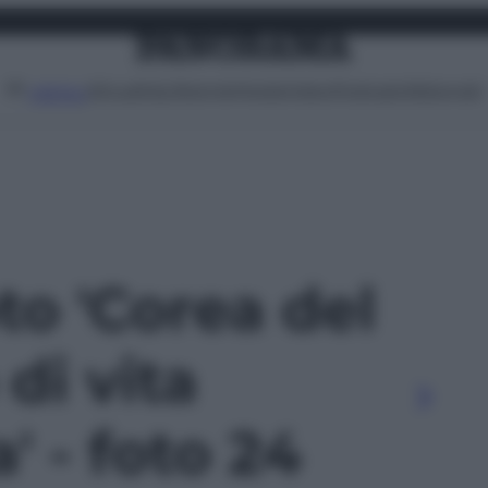
Attualità
Lifestyle
Moda
Video
Podcast
Abbonati
MENU
oto 'Corea del
di vita
' - foto 24