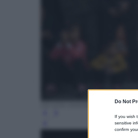
Do Not Pr
KIM WON-JIN/AFP/Getty Images
If you wish 
sensitive in
Leg
confirm your