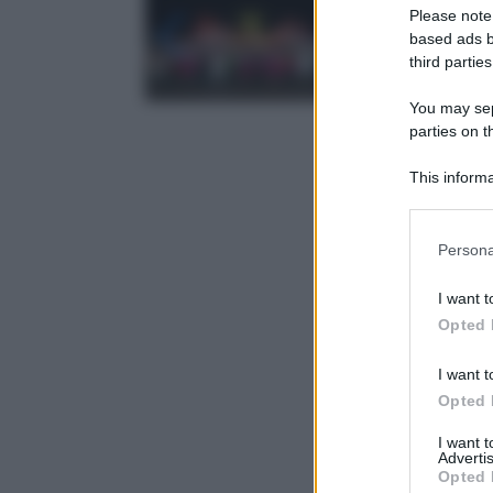
Please note
based ads b
third parties
You may sepa
parties on t
This informa
Participants
Please note
Persona
information 
deny consent
I want t
in below Go
Opted 
I want t
Opted 
I want 
Advertis
Opted 