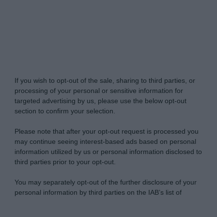
Do Not Process My Personal Information
If you wish to opt-out of the sale, sharing to third parties, or
processing of your personal or sensitive information for
targeted advertising by us, please use the below opt-out
section to confirm your selection.
Please note that after your opt-out request is processed you
may continue seeing interest-based ads based on personal
information utilized by us or personal information disclosed to
third parties prior to your opt-out.
You may separately opt-out of the further disclosure of your
personal information by third parties on the IAB’s list of
downstream participants.