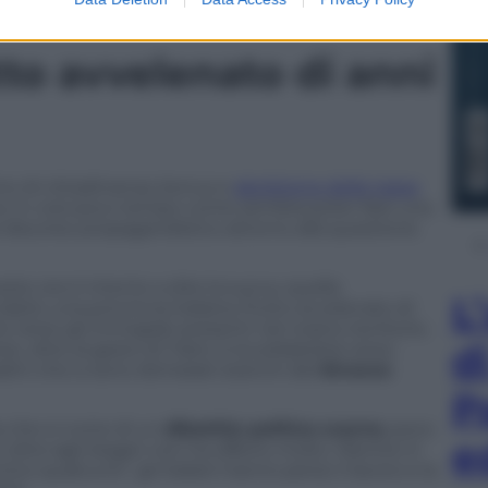
tto avvelenato di anni
mo di cittadinanza, bonus e
abolizione delle tasse
to in così poco tempo come sembra poter fare una
 discorso propagandistico attorno alla questione
ste ore è intento a dire la sua su quella
L
pito una provincia italiana, frutto avvelenato di
rso gli immigrati presenti nel nostro territorio.
d
, oltre al gesto di Traini, è la solidarietà verso
dini che si sono dichiarati stanchi del
bivacco
P
a che si nutre di un
dibattito politico scarno
, poco
e
 oltre agli slogan non ha offerto molto. Mentre in
ontro qualcuno”, gli italiani hanno perso il lavoro e la