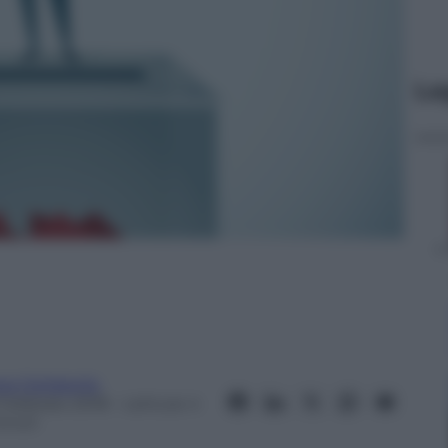
Le
ra Dellabella
 Febbraio 2018
– Lettura: 4
inuti