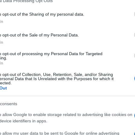
l Data Processing Opt Outs
including but not limited to your visit or usage behaviour. You may click 
 to Google and its third-party tags to use your data for below specifi
o opt-out of the Sharing of my personal data.
ogle consent section.
In
o opt-out of the Sale of my Personal Data.
della campagna elettorale, forse anche troppo.
In
ttenzione si siaspostata sulla
sicurezza e la
o, da tempo tengono banco nei
talk show
.
to opt-out of processing my Personal Data for Targeted
ing.
no le forze del centrodestra a scapito del Pd che
In
o opt-out of Collection, Use, Retention, Sale, and/or Sharing
ppo di immigrati ha finito dunque per
oscurare
ersonal Data that Is Unrelated with the Purposes for which it
naca.
lected.
Out
voro sono completamente spariti
. Anche stavolta si
 (presunta) dell’elettorato.
consents
no i temi
o allow Google to enable storage related to advertising like cookies on
evice identifiers in apps.
o allow my user data to be sent to Google for online advertising
ppuntamenti: tra chi sabato marcerà contro il