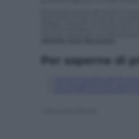
povertà ha raggiunto 4,5 milioni di abita
Ed è proprio quando gli orizzonti si acc
facile sentirsi invasi, minacciati nel prop
allargare l’orizzonte non fa che invitarci
soluzione ai problemi e invitarci ad un 
l’ostacolo. Abdicando così definitivam
elettorale senza discussione.
Per saperne di p
Il programma politico del PD per le
“Che cosa abbiamo fatto governa
Elezioni 2018: cosa succederà il 5 
© Riproduzione Riservata