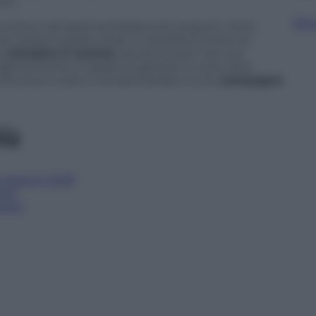
nti.
Sfog
orciano e gli spazi sembrano più angusti, che è
rio residuo spazio vitale. E la politica invece di
 a
chiudere il recinto
, senza trovare mai una
ragionamento in grado di gettare il cuore oltre
ente al suo ruolo e condannandoci a una
campagna
iù
 elezioni 2018
ndo”
marzo