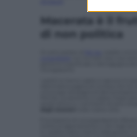
sondaggi
.
Macerata è il fru
di non politica
Di certo parlare di
flat tax
, reddito mini
universitarie
non ha mani reso così tan
gestione superficiale e demagogica del
immigrazione.
I partiti lo hanno capito e ognuno in que
drammatica pagina di cronaca che ha col
una lunga campagna di demonizzazione ve
Perché, ovviamente a colpire l’osservatore
quest’ultimo e i commenti di tanti citta
degli stranieri
nelle nostre città.
È la reazione di una popolazione sfibrat
incline al ragionamento e che negli anni
tv i politici erano intenti nella guerra “c