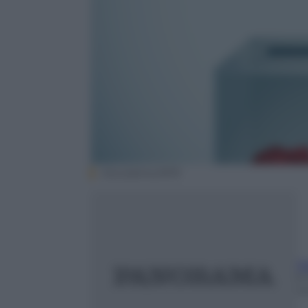
iStock/erhui1979
Sa
6
m