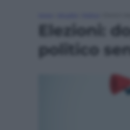
Home
»
Attualità
»
Politica
»
Elezioni: d
Elezioni: d
politico s