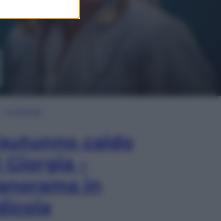
In Edicola
’autunno caldo
i Giorgia –
anorama in
dicola