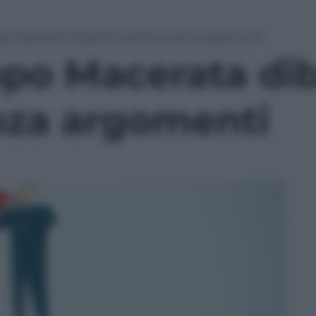
opo Macerata dibattito politico senza argomenti
opo Macerata dib
enza argomenti