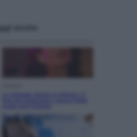
ggi anche
Televisione
Le schegge riporta su Disney+ il
lato più seducente e oscuro della
moda anni Ottanta