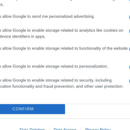
italiani”. È partita la rincorsa a soffiare sul fuoco e
s.
e Macerata è solo l’inizio di una rivolta che
iare.
to allow Google to send me personalized advertising.
 intenderci, contrastano l’approccio sicuritario di
o allow Google to enable storage related to analytics like cookies on
amento di forze dell’ordine, a Macerata ma anche
evice identifiers in apps.
ng- I critici ravvisano un
problema culturale;
tano certo con più uomini armati.
o allow Google to enable storage related to functionality of the website
 stretti delle paure e del rancore trova terreno
ndicazioni, tra “l’immigrato in albergo” e il
agno.
o allow Google to enable storage related to personalization.
i dove sono finite?
o allow Google to enable storage related to security, including
cui ci hanno abituato per anni (e che anche nei mesi
cation functionality and fraud prevention, and other user protection.
iccoli passi”
di
Renzi
rimangono lettera morta
CONFIRM
nda politica che segue la cronaca, che lo spinge a
 ragionamento
. Così, secondo i sondaggi diffusi dal
vrebbe guadagnato in due giorni
lo 0,5 per cento
nei
Data Deletion
Data Access
Privacy Policy