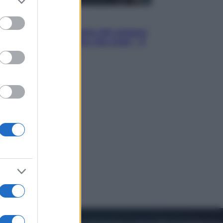
to grant or
ed purposes
Cinema
Robin Hood – Il prezzo del sangue:
Hugh Jackman, altro che eroe! – Il
video in esclusiva