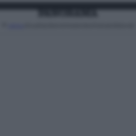
Attualità
Lifestyle
Moda
Video
Podcast
Abbonati
MENU