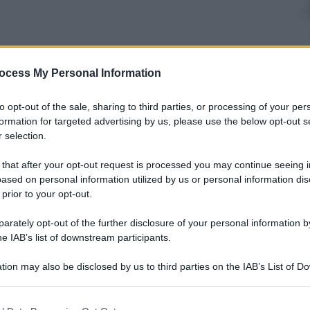
ocess My Personal Information
nti preferite
to opt-out of the sale, sharing to third parties, or processing of your per
so i toni della campagna elettorale, ma
formation for targeted advertising by us, please use the below opt-out s
 e lavoro. Puntare sulla cronaca rende di
 selection.
 that after your opt-out request is processed you may continue seeing i
ased on personal information utilized by us or personal information dis
 prior to your opt-out.
rately opt-out of the further disclosure of your personal information by
he IAB’s list of downstream participants.
tion may also be disclosed by us to third parties on the IAB’s List of 
 that may further disclose it to other third parties.
 that this website/app uses one or more Google services and may gath