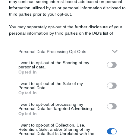
may continue seeing interest-based ads based on personal
information utilized by us or personal information disclosed to
third parties prior to your opt-out.
You may separately opt-out of the further disclosure of your
personal information by third parties on the IAB’s list of
downstream participants.
Personal Data Processing Opt Outs
This information may also be disclosed by us to third parties
on the IAB’s List of Downstream Participants that may further
I want to opt-out of the Sharing of my
disclose it to other third parties.
personal data.
Opted In
Please note that this website/app uses one or more Google
services and may gather and store information including but
I want to opt-out of the Sale of my
Personal Data.
not limited to your visit or usage behaviour. You may click to
Opted In
grant or deny consent to Google and its third-party tags to
use your data for below specified purposes in below Google
I want to opt-out of processing my
consent section.
Personal Data for Targeted Advertising.
Opted In
I want to opt-out of Collection, Use,
Retention, Sale, and/or Sharing of my
Personal Data that Is Unrelated with the