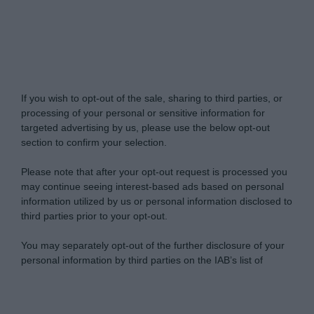
Do Not Process My Personal Information
If you wish to opt-out of the sale, sharing to third parties, or
processing of your personal or sensitive information for
targeted advertising by us, please use the below opt-out
section to confirm your selection.
Please note that after your opt-out request is processed you
may continue seeing interest-based ads based on personal
information utilized by us or personal information disclosed to
third parties prior to your opt-out.
You may separately opt-out of the further disclosure of your
personal information by third parties on the IAB’s list of
downstream participants.
Personal Data Processing Opt Outs
This information may also be disclosed by us to third parties