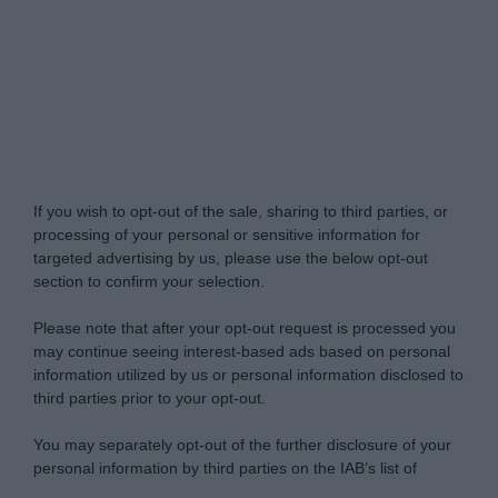
Do Not Process My Personal Information
If you wish to opt-out of the sale, sharing to third parties, or
processing of your personal or sensitive information for
targeted advertising by us, please use the below opt-out
section to confirm your selection.
Please note that after your opt-out request is processed you
may continue seeing interest-based ads based on personal
information utilized by us or personal information disclosed to
third parties prior to your opt-out.
You may separately opt-out of the further disclosure of your
personal information by third parties on the IAB’s list of
downstream participants.