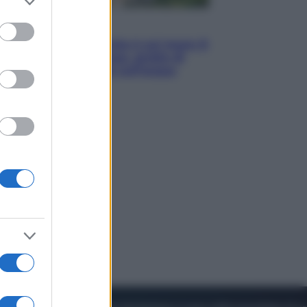
to grant or
ed purposes
Viaggi
La Thailandia segreta è sul mare: 8
luoghi tra delfini rosa, grotte di
smeraldo e villaggi sull’acqua