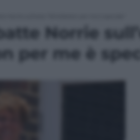
tte Norrie sull’erba “Wimbledon per me è speciale”
batte Norrie sull
 per me è spec