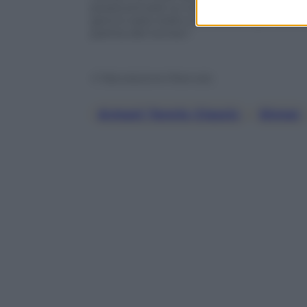
possa provare su tutti i campi da tenn
giorno sarei stato io a calcare quel prat
partita del torneo”.
© Riproduzione Riservata
Armani Tennis Classic
, 
Sinner