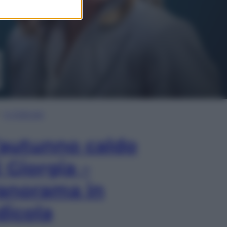
In Edicola
’autunno caldo
i Giorgia –
anorama in
dicola