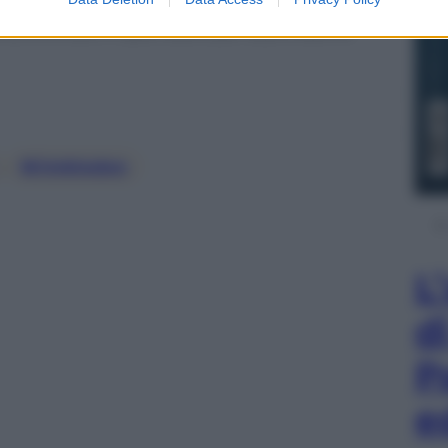
is del mondo. Non avrei mai immaginato che un
o ed a entrare in quel teatro per la primissima
, 
Wimbledon
L
d
P
e