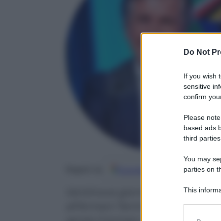
Do Not Pr
If you wish 
sensitive in
confirm your
Please note
based ads b
third parties
You may sepa
parties on t
Google
Discover
Fo
Seguici su
This informa
Ventinove giorni dopo la sconfi
Participants
all’Armani Tennis Classic dell’H
Please note
aprire il torneo come campione 