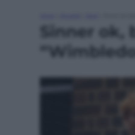
Home
»
Attualità
»
Sport
»
Sinner ok, ba
Sinner ok, 
“Wimbledon