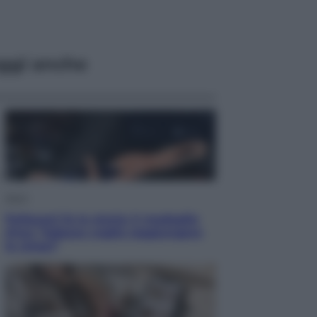
ggi anche
Sport
Pellacani fa la storia: 5 medaglie
d’oro “Adesso voglio raggiungere
le cinesi”