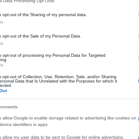
l Data Processing Opt Outs
including but not limited to your visit or usage behaviour. You may click 
 to Google and its third-party tags to use your data for below specifi
o opt-out of the Sharing of my personal data.
ogle consent section.
In
o opt-out of the Sale of my Personal Data.
In
to opt-out of processing my Personal Data for Targeted
ing.
In
o opt-out of Collection, Use, Retention, Sale, and/or Sharing
ersonal Data that Is Unrelated with the Purposes for which it
lected.
Out
consents
Roland Garros contro Cerundolo
Jannik Sinner è
o allow Google to enable storage related to advertising like cookies on
do per il suo rientro ha scelto
l’erba
evice identifiers in apps.
colo che organizza il torneo che negli ultimi anni ha
o e vinto (6-3, 6-3) contro l’inglese
Cameron
o allow my user data to be sent to Google for online advertising
2002 e attualmente numero 29 della classifica Atp.