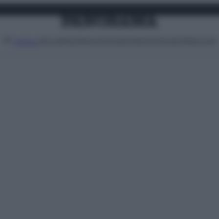
Attualità
Lifestyle
Moda
Video
Podcast
Abbonati
MENU