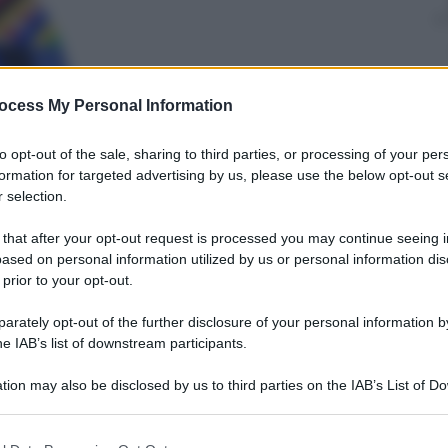
Mimmo Cugini
ocess My Personal Information
24 Giugno 2026
–
Lettura: 2 minuti
to opt-out of the sale, sharing to third parties, or processing of your per
formation for targeted advertising by us, please use the below opt-out s
 selection.
 that after your opt-out request is processed you may continue seeing i
ased on personal information utilized by us or personal information dis
 prior to your opt-out.
rately opt-out of the further disclosure of your personal information by
he IAB’s list of downstream participants.
nti preferite
tion may also be disclosed by us to third parties on the IAB’s List of 
tta a Parigi, Jannik è tornato in campo
 that may further disclose it to other third parties.
urlingham Club e lunedì toccherà a lui
 that this website/app uses one or more Google services and may gath
in carica