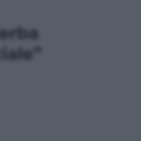
’erba
iale”