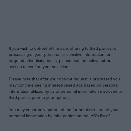
Do Not Process My Personal Information
If you wish to opt-out of the sale, sharing to third parties, or
processing of your personal or sensitive information for
targeted advertising by us, please use the below opt-out
section to confirm your selection.
Please note that after your opt-out request is processed you
may continue seeing interest-based ads based on personal
information utilized by us or personal information disclosed to
third parties prior to your opt-out.
You may separately opt-out of the further disclosure of your
personal information by third parties on the IAB’s list of
downstream participants.