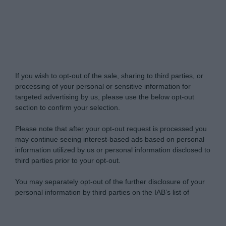
Do Not Process My Personal Information
If you wish to opt-out of the sale, sharing to third parties, or
processing of your personal or sensitive information for
targeted advertising by us, please use the below opt-out
section to confirm your selection.
Please note that after your opt-out request is processed you
may continue seeing interest-based ads based on personal
information utilized by us or personal information disclosed to
third parties prior to your opt-out.
You may separately opt-out of the further disclosure of your
personal information by third parties on the IAB’s list of
downstream participants.
Personal Data Processing Opt Outs
This information may also be disclosed by us to third parties