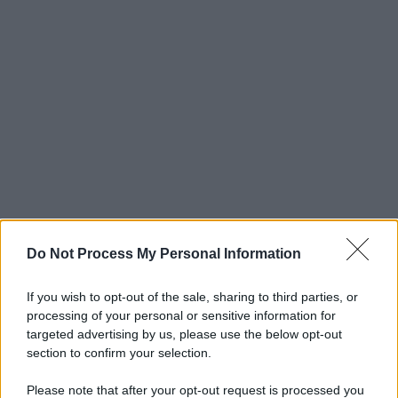
Do Not Process My Personal Information
If you wish to opt-out of the sale, sharing to third parties, or
processing of your personal or sensitive information for
targeted advertising by us, please use the below opt-out
section to confirm your selection.
Please note that after your opt-out request is processed you