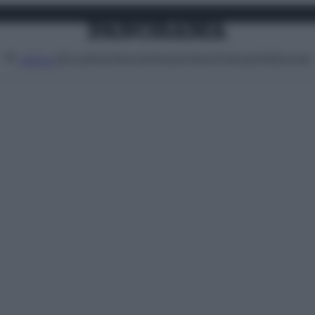
Attualità
Lifestyle
Moda
Video
Podcast
Abbonati
MENU