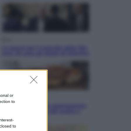
Sport
La guerra per il controllo della Fifa,
ecco chi sono gli alleati di Infantino
sonal or
Vino e Cibo
ection to
Pizza, la rivoluzione gastronomica
in tavola che parte dal mulino a
pietra
nterest-
closed to