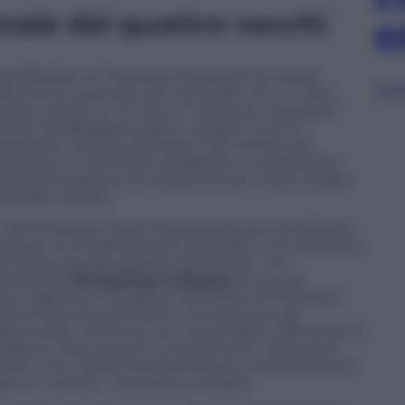
nale dei quattro vecchi
e
ei Beatles, la Cina stava divorando sé stessa:
Sfog
ferimento acquisito per sostituirlo con un altro,
zato presto e – di nuovo – sostituito da quello
nemici da abbattere erano i “quattro vecchi”
adizione, vecchie abitudini) ma l’utilizzo del
deologica un elemento anagrafico. La rivoluzione
ai quali le persone di mezza età, per il fatto stesso
ersagli naturali.
L’eliminazione degli imborghesiti era considerata
ttenzione ai comportamenti quotidiani che potevano
anze raccolte alla fine del terrore – era
anoia della
Rivoluzione culturale
, le accuse
 Ognuno si svegliava col terrore di ritrovare il
a di lista di proscrizione che elencava gli
lla società». Anche se non era sempre sufficiente, la
nsisteva nello scrivere un’autocritica e attaccarla
book, i muri della Cina diventarono una bacheca di
re il “nemico”. Occorreva umiliarlo.