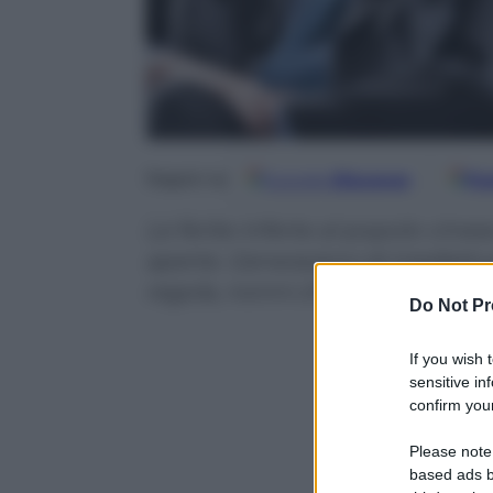
Google
Discover
Fo
Seguici su
Le ferite inferte al popolo cine
aperte. Generazioni di intellettu
regola, nonni che, oggi, rifiutan
Do Not Pr
If you wish 
sensitive in
confirm your
Please note
based ads b