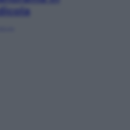
dicola
lia ora