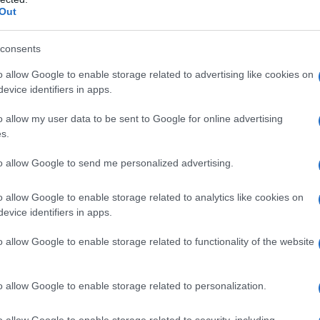
e l’arma della distrazione
Out
consents
o allow Google to enable storage related to advertising like cookies on
Mao Zedong
il quale accreditò l’iniziativa,
evice identifiers in apps.
 la messa in pratica. Il leader comunista cinese
ovocato da anni di politiche economiche insensate.
o allow my user data to be sent to Google for online advertising
ssicurare un benessere sociale generalizzato e,
s.
roso salto all’indietro. Campagne improduttive,
 e sfiducia fra la sua stessa gente. Spostare
to allow Google to send me personalized advertising.
inquinavano il processo di redenzione proletaria
enzione degli errori passati e orientarla verso
o allow Google to enable storage related to analytics like cookies on
evice identifiers in apps.
eliminare i nemici del popolo. E, nel farlo, era
lasciarsi intimidire dal ruolo dell’avversario, dai
o allow Google to enable storage related to functionality of the website
emerenze. Insomma: si doveva «bombardare il
che il leader di un potere incitasse a ribellarsi
dine furono risolute e trovarono un’applicazione
gure più prestigiose dell’apparato governativo. La
o allow Google to enable storage related to personalization.
della patria i quali, il progetto di Mao, l’avevano
, aveva maturato il diritto di sedersi alla sua tavola.
o allow Google to enable storage related to security, including