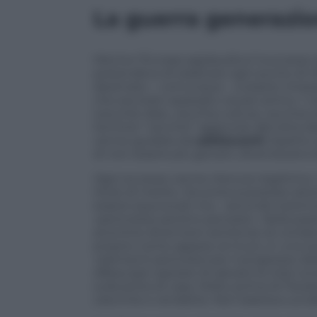
La guerra generazio
Mentre l’Europa applaudiva il successo d
pretendeva di sradicare ogni punto di ri
destinato – comunque – a essere rimpiaz
che era stato spazzato via per primo. I 
(vecchie idee, vecchia cultura, vecchia tr
termine “vecchio” aggiunse alla lotta i
venne guidata da
adolescenti
rispetto 
di non essere più giovani, diventavano b
Ogni eccesso venne ritenuto legittimo. 
titolo di merito. Occorreva prestare a
essere equivocati ma – secondo testimoni
«pericoloso persino pensare». Nella par
anonime divennero sentenze di condanna.
proprio nome appeso al muro, in una sort
«elementi pericolosi per il progresso de
difesa (per sperare di salvarsi la vita) co
sulla porta di casa. Molto prima di Face
calunnie e vendette. Non bastava uccide