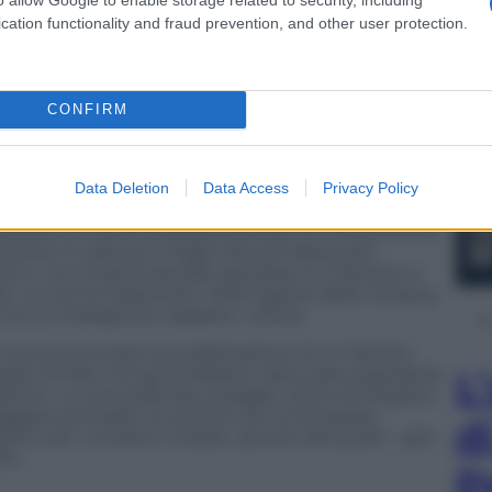
cation functionality and fraud prevention, and other user protection.
a ora, vantava robuste conoscenze internazionali
rado di ottenere gli aiuti indispensabili per
esi. Eppure scelse il ruolo di presidente della
teggiamenti di destra, lo sbatterono in carcere e lo
 e scarafaggi dove lo trovarono morto.
CONFIRM
to il numero tre del regime. Aveva studiato in
statura che arrivava a 160 centimetri solo calzando
Data Deletion
Data Access
Privacy Policy
 un leone. Durante la guerra, aveva diretto le
le e il ruolo di capo dello Stato Maggiore.
costruire un sistema produttivo per un’industria fino
ione in casa sua. Il figlio Deng Pufang, per
o) e, con la spina dorsale spezzata, fu costretto a
lle. Lui venne deportato nella regione dello Xinjang
che lo impiegò per zappare i campi.
e aveva promosso la pubblicazione di un libretto
L
ntate) di Mao che gli avrebbero assicurato popolarità
itore. Lui, prevedendo il peggio, tentò di rifugiarsi
aggiava precipitò al confine con la Mongolia.
d
o per uccidere il leader, ipotesi alla quale – già i
to.
P