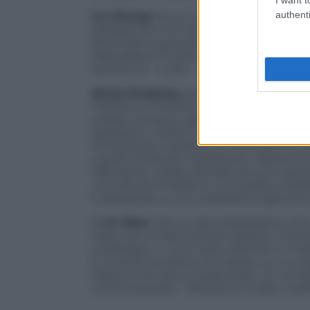
authenti
Liu Shaoqi
era un comunista della prim
(soprattutto con Mosca) ed era stato in g
finanziare la guerriglia contro i giappon
Repubblica. Inutile. Lo accusarono di at
lasciarono – nudo – fra topi, immondizia
Deng Xiaoping
poteva essere considera
Francia e in Russia e, a dispetto di una 
scarpe col tacco, godeva del coraggio di
operazioni militari con il grado di genera
Conquistato il potere, fu incaricato di 
a quel momento inesistente. Fecero irruz
difenderlo, cadde dal balcone (o fu spint
una vita da invalido su una sedia a rote
e assegnato a una cooperativa agricola 
E
Lin Biao
? Era un altro fedelissimo ch
rosso con le frasi storiche (spesso inve
e prestigio. In una notte, diventò un trad
in Unione Sovietica ma l’aereo su cui vi
Dissero che aveva organizzato un complott
contemporanei – faticarono a dare credi