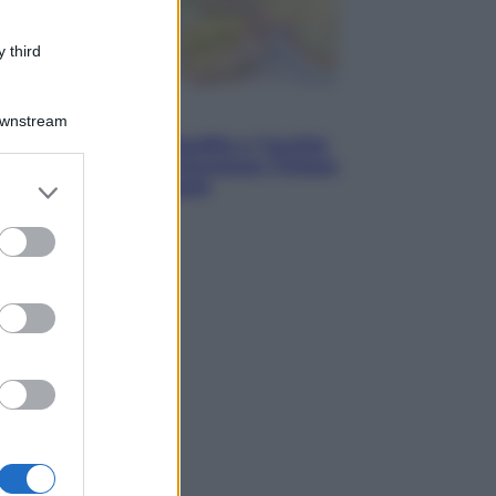
 third
Esteri
Downstream
Pakistan, Arabia Saudita e Turchia
verso un patto di sicurezza: l’intesa
er and store
che preoccupa Israele
to grant or
ed purposes