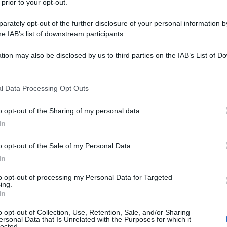
 prior to your opt-out.
rately opt-out of the further disclosure of your personal information by
he IAB’s list of downstream participants.
tion may also be disclosed by us to third parties on the IAB’s List of 
 that may further disclose it to other third parties.
 that this website/app uses one or more Google services and may gath
l Data Processing Opt Outs
minciare dal 16 maggio 1966 (fino al 9 settembre
including but not limited to your visit or usage behaviour. You may click 
llettivo che, stimolato da improvvisazioni isteriche
 to Google and its third-party tags to use your data for below specifi
o opt-out of the Sharing of my personal data.
 costò (almeno)
2 milioni di morti
e un numero
ogle consent section.
In
uadrati – il dazibao – scritto da
Nie Yuanzi
e
o opt-out of the Sale of my Personal Data.
di Pechino. L’autrice, a scuola, aveva giusto
In
empo che le rimaneva libero, durante la sua attività
onesi, si affidò a qualche rifinitura da autodidatta.
to opt-out of processing my Personal Data for Targeted
 a guerra vinta, si trovò docente di filosofia e, pur
ing.
estò i metodi d’insegnamento e i risultati didattici
In
 suo vice (Song Shuo). Linguaggio aggressivo. Li
o» contro i quali occorreva «andare in battaglia».
o opt-out of Collection, Use, Retention, Sale, and/or Sharing
ersonal Data that Is Unrelated with the Purposes for which it
lected.