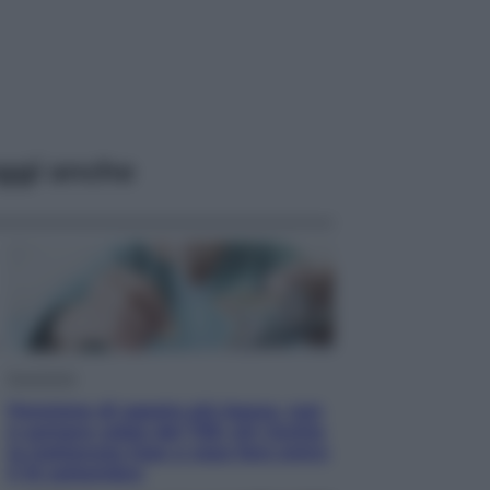
ggi anche
Economia
Pensione di agosto più bassa, non
è sempre colpa del 730: chi rischia
la trattenuta Inps e cosa fare entro
il 15 settembre