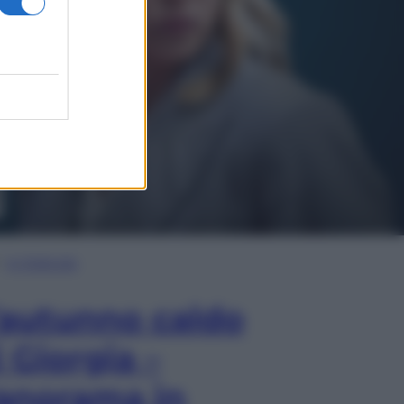
In Edicola
’autunno caldo
i Giorgia –
anorama in