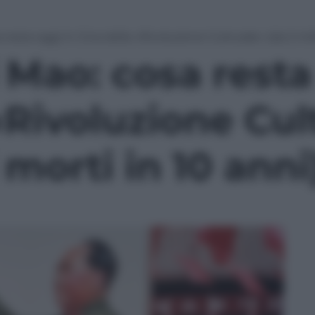
 resta oggi in Cina della «Rivoluzione Culturale» (da 2 mili
i Mao: cosa resta
«Rivoluzione Cul
 morti in 10 anni