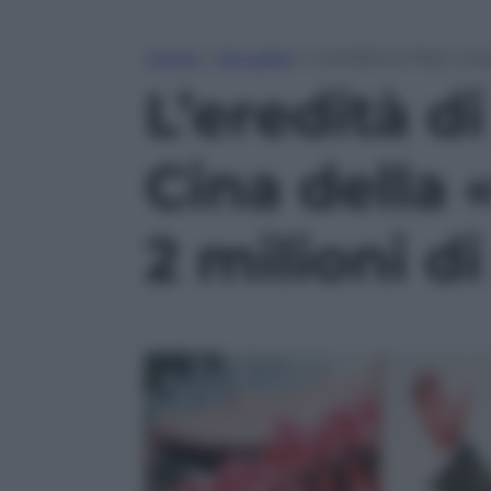
Home
»
Attualità
»
L’eredità di Mao: cosa
L’eredità d
Cina della 
2 milioni di