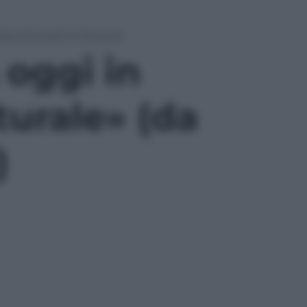
oni di morti in 10 anni)
 oggi in
turale» (da
)