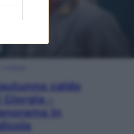
In Edicola
’autunno caldo
i Giorgia –
anorama in
dicola