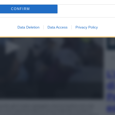
CONFIRM
Data Deletion
Data Access
Privacy Policy
L
d
P
e
ndo gli è stato spiegato che la ricetta non era
e auto assolvendosi e snocciolando numeri e