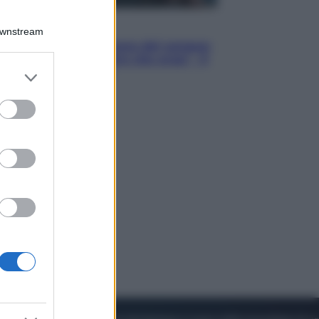
Cinema
Downstream
Robin Hood – Il prezzo del sangue:
Hugh Jackman, altro che eroe! – Il
er and store
video in esclusiva
to grant or
ed purposes