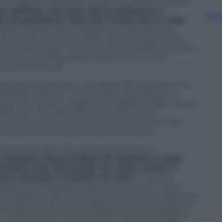
o la migliore di sempre e che sicuramente sarà la
za dell’Iran, che pure dovrà sottostare a
Sfog
lla competizione visto che Trump non li vuole
felice, quando sono andato a trovare nei mesi
o diceva che era impossibile, ma avevo promesso
on è stato facile, non so chi altro sarebbe riuscito a
o pronto a guidare personalmente il bus da
 guidato da soli”.
bitudine americane, non della Fifa. Del resto, è la
extralarge saranno “centoquattro Superbowl” e,
se che vende i biglietti a migliaia di dollari anche
cisato Mr
“chill and relax”
sono stati prima
i e anche per questo la Fifa sostiene di non aver
 state avviate da alcune procure locali.
ona pace dei critici che pure lo stanno
L’estrema linea di difesa di Infantino è stata
ndiale sarà reinvestito sul calcio, anche in
o si azzarda a investire un cent.
E i dollari
026 di Mr President sarà il primo in cui il calcio
i paga di infarcire di spot tv le dirette; si giocherà
g break è stato istituzionalizzato anche quando le
 sarà lo show di metà finale, il terreno preferito