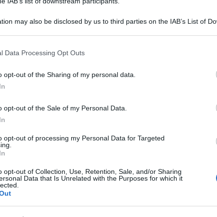
he IAB’s list of downstream participants.
tion may also be disclosed by us to third parties on the IAB’s List of 
 that may further disclose it to other third parties.
 that this website/app uses one or more Google services and may gath
l Data Processing Opt Outs
including but not limited to your visit or usage behaviour. You may click 
Infantino non si è scomposto davanti a nulla
.
 to Google and its third-party tags to use your data for below specifi
 ha chiesto se non provasse imbarazzo nel gestire
o opt-out of the Sharing of my personal data.
ogle consent section.
l controllo
, esposto alle decisioni altrui e alla brutta
In
di persone accreditate per il Mondiale o in possesso
le problemi? Imbarazzi? Nemmeno a pensarlo.
o opt-out of the Sale of my Personal Data.
In
te Trump – ha detto Mr President -. Senza il suo
impossibile organizzare i
Mondiali negli Stati
to opt-out of processing my Personal Data for Targeted
ing.
are con lui su temi importanti e poter mettere
In
re richieste particolari: io la vedo così”. Il resto
po’ diversamente ma non abbastanza per aver
o opt-out of Collection, Use, Retention, Sale, and/or Sharing
ilo più basso nella chilometrica conferenza stampa
ersonal Data that Is Unrelated with the Purposes for which it
le spalle il palcoscenico maestoso dello stadio
lected.
Out