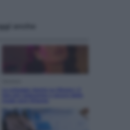
ggi anche
Televisione
Le schegge riporta su Disney+ il
lato più seducente e oscuro della
moda anni Ottanta