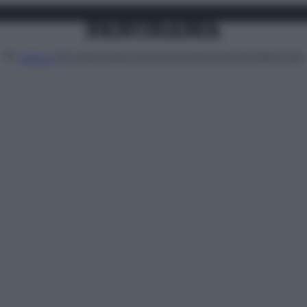
Attualità
Lifestyle
Moda
Video
Podcast
Abbonati
MENU