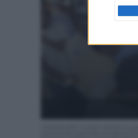
“Chill and relax”
ha detto Infantino e qua
convincente, ha provato ad argomentar