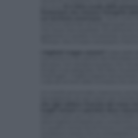
record di un’edizione che ha già definit
più ricca.
Si è fatto scudo della presen
limitazioni che minano l’integrità de
sul territorio americano
: “Sono molto 
scorsi la nazionale ad Antalya qualcun
che l’avrei reso possibile. Sicuramente n
garantirlo in queste circostanze, ma er
Teheran. Non è stato necessario, l’hanno
I biglietti troppo costosi?
Colpa delle a
sua teoria, le 104 partite del Mondiale 
dunque, non bisogna stupirsi che nel pae
Zurigo si sia adeguata. Per farlo, ha pre
interrogati i migliori esperti ed avvocat
nulla da temere dalle inchiesta che sono
Un trionfo annunciato, insomma, con bu
bersagliando da ogni parte del mondo.
che ogni dollaro ricavato dal mese mo
luoghi lontani e sperduti dove nessun
saranno tanti, se è vero che il Mondiale 2
assomiglierà al basket per consentire a ch
su quattro tempi da 22 minuti, il coolin
condizioni meteo non lo richiederanno. Ci