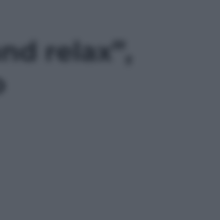
and relax”,
o