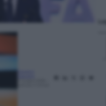
Le
Giovanni
Capuano
11 Giugno 2026
–
Lettura: 4 minuti