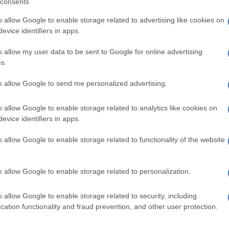
UMP E INFANTINO IL
consents
TORIA?
o allow Google to enable storage related to advertising like cookies on
evice identifiers in apps.
o allow my user data to be sent to Google for online advertising
Una spiegazione per ciascuno dei dossier che
ita, travolgendo logica e a volte anche senso
s.
a casa
perché sospettato di rapporti con un gruppo
n caso di omonimia? “Una situazione spiacevole e
to allow Google to send me personalized advertising.
 successo a Omar. Ma non possiamo controllare
 rispetto ai governi, non siamo i re del mondo:
o allow Google to enable storage related to analytics like cookies on
hiamo di fare il massimo con i mezzi che
evice identifiers in apps.
si?
“Siamo un’organizzazione sportiva. A volte è
o allow Google to enable storage related to functionality of the website
tto e cercare di risolvere ogni problema. Spesso
o contrario rispetto a quello di trovare una
ntero è promuovete l’unione del calcio. Noi
o allow Google to enable storage related to personalization.
on vuol dire non fare niente, perché abbiamo
ma a volte si riesce e altre no”. Altre volte, in
o allow Google to enable storage related to security, including
to di togliere l’organizzazione di un grande evento
so del Mondiale Under 20 cancellato in Indonesia.
cation functionality and fraud prevention, and other user protection.