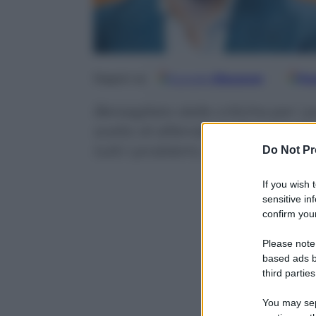
Google
Discover
Fo
Seguici su
Bersagliato dalle critiche per i 
scelto di difendersi attaccando. 
tutti i problemi, dunque meglio 
Do Not Pr
If you wish 
sensitive in
confirm your
Please note
based ads b
third parties
You may sepa