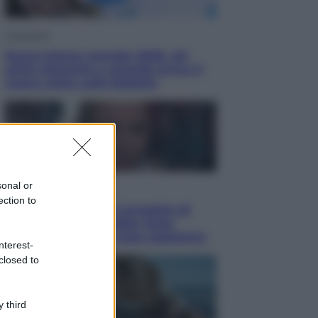
Economia
Nuovo bonus energia 2026, chi
potrà ottenerlo e quando arriva il
nuovo aiuto sulle bollette
sonal or
Televisione
ection to
Squid Game USA, il progetto di
David Fincher sarebbe stato
accantonato. Ecco cosa sappiamo
nterest-
closed to
 third