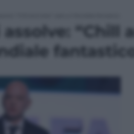
ssolve: “Chill and relax”, sarà un Mondiale fantastico
 assolve: “Chill 
diale fantastic