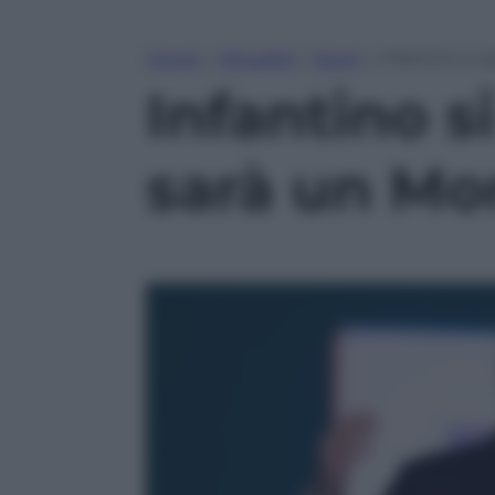
Home
»
Attualità
»
Sport
»
Infantino si a
Infantino si
sarà un Mon