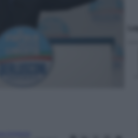
Le
ra Dellabella