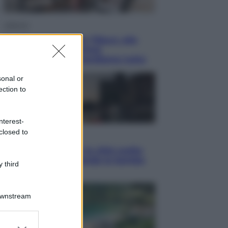
Lifestyle
Dal blush Charlotte Tilbury alle
tote bag: perché ormai
collezioniamo e rivendiamo tutto
sonal or
ection to
nterest-
closed to
Esteri
Perché Hiroshima: la città scelta
per mostrare al mondo la bomba
 third
atomica
Downstream
er and store