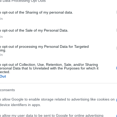
l Data Processing Opt Outs
including but not limited to your visit or usage behaviour. You may click 
 to Google and its third-party tags to use your data for below specifi
o opt-out of the Sharing of my personal data.
ogle consent section.
In
o opt-out of the Sale of my Personal Data.
In
 Tutti i leader sono impegnati per trovare la quadra
e Camere
dopo le
elezioni del 4 marzo
.
to opt-out of processing my Personal Data for Targeted
ing.
In
ere
Luigi Di Maio
ad incontrare
Silvio Berlusconi
, che
ive, nonostante qualcuno avesse pensato di
o opt-out of Collection, Use, Retention, Sale, and/or Sharing
ersonal Data that Is Unrelated with the Purposes for which it
lected.
 suo spettacolo, fa arrivare il suo “no” ad ogni
Out
disce che il Movimento non voterà un condannato
llo Stato. È sul candidato forzista che si è
e ore, anche se Forza Italia avrebbe pronte delle
consents
o allow Google to enable storage related to advertising like cookies on
istituzionale” vorrebbe che una delle due
evice identifiers in apps.
 in un quadro come questo dove un reale vincitore
e anche individuare un’opposizione. Intanto, Matteo
o allow my user data to be sent to Google for online advertising