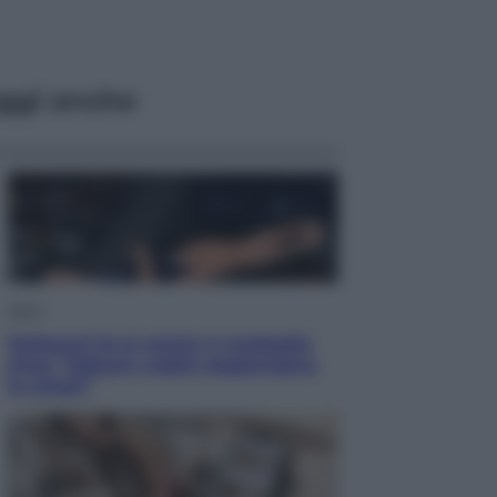
ggi anche
Sport
Pellacani fa la storia: 5 medaglie
d’oro “Adesso voglio raggiungere
le cinesi”