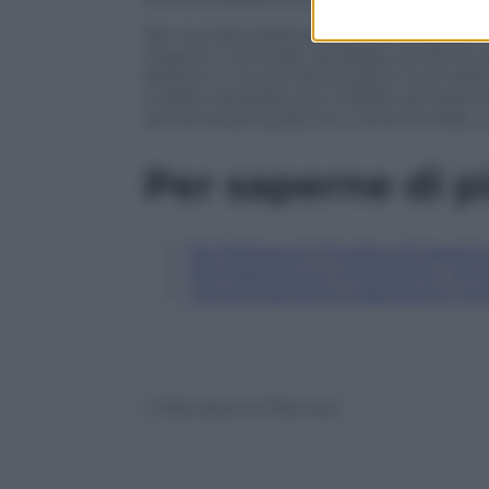
Per ora, Silvio Berlusconi, l’unico leade
impone i nomi dei candidati, anche se qu
bottoni. E invece da tre giorni tutti 
e della necessità che il leader di Forza I
anche se per qualcuno, come Di Maio, v
Per saperne di p
Per Berlusconi l’incarico di gover
Silvio Berlusconi a Panorama: “Gli i
L’accerchiamento a Berlusconi nel 2
© Riproduzione Riservata