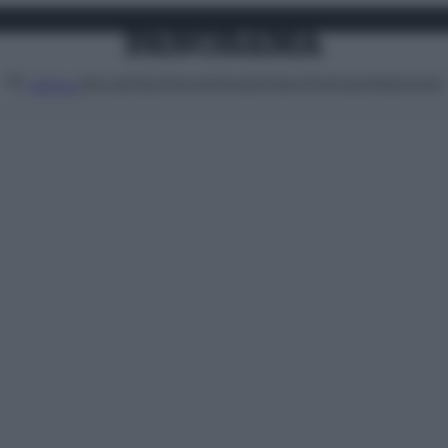
Attualità
Lifestyle
Moda
Video
Podcast
Abbonati
MENU