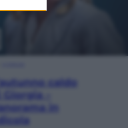
In Edicola
’autunno caldo
i Giorgia –
anorama in
dicola