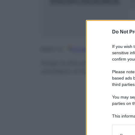
2
m
Do Not Pr
If you wish 
Google
Discover
Fo
Seguici su
sensitive in
confirm your
Dirige la discussione di tutti 
candidato di fiducia e detta la l
Please note
based ads b
third parties
You may sepa
parties on t
This informa
Participants
Please note