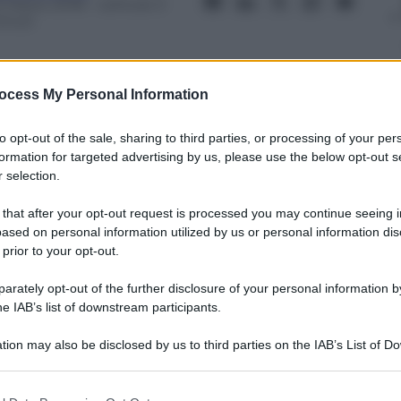
3 Marzo 2018
– Lettura: 3
inuti
ocess My Personal Information
to opt-out of the sale, sharing to third parties, or processing of your per
nti preferite
formation for targeted advertising by us, please use the below opt-out s
 selection.
i gruppi parlamentari imponendo un
inea al centrodestra
 that after your opt-out request is processed you may continue seeing i
ased on personal information utilized by us or personal information dis
 prior to your opt-out.
rately opt-out of the further disclosure of your personal information by
he IAB’s list of downstream participants.
tion may also be disclosed by us to third parties on the IAB’s List of 
 that may further disclose it to other third parties.
 that this website/app uses one or more Google services and may gath