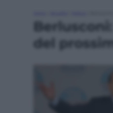
Home
»
Attualità
»
Politica
»
Berlusconi:
Berlusconi: 
del prossi