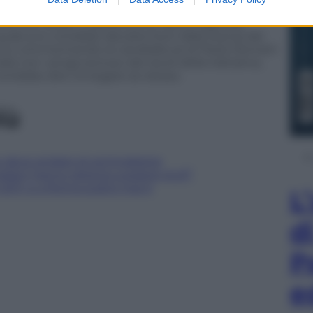
r che non siede in parlamento, detta l’agenda,
alcuno vorrebbe lasciarlo fuori dalla stanza dei
stanno commentando la candidatura di Paolo Romani
talia non venga escluso dai tavoli della trattativa,
orrebbe dire rinnegare se stesso.
iù
no deve andare al centrodestra
taliani hanno ragione a essere stufi”
011: e a Roma scattò l’ora X
L
d
P
e