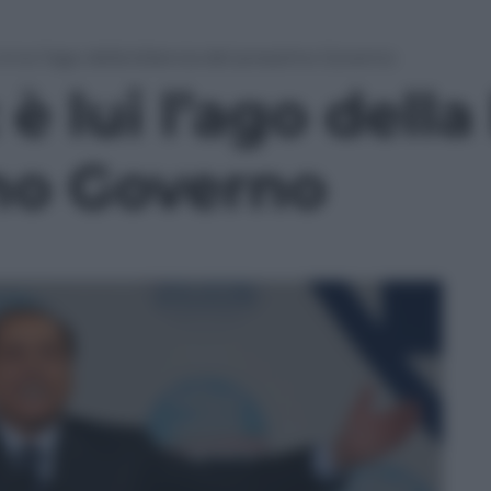
 è lui l’ago della bilancia del prossimo Governo
è lui l’ago della
mo Governo