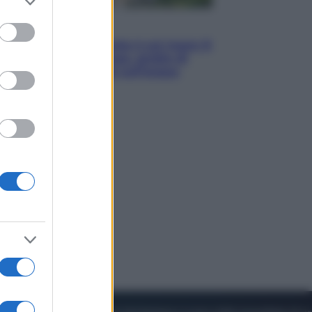
to grant or
ed purposes
Viaggi
La Thailandia segreta è sul mare: 8
luoghi tra delfini rosa, grotte di
smeraldo e villaggi sull’acqua