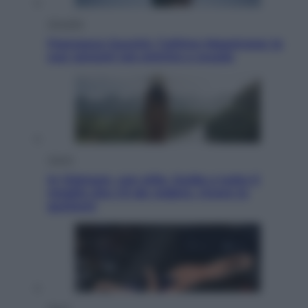
Attualità
Francesco Guccini, l’ultimo Maestrone: le
sue canzoni ora entrino a scuola
Viaggi
In Vietnam, con stile. Guida a tutto il
meglio che c’è da vedere, vivere (e
gustare)