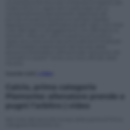
una lettera ai fornitori per richiamarli al rispetto del
Codice Etico in vigore ed in particolare ad un
comportamento pienamente rispettoso dei
principi al quali la Società si è sempre ispirata.
Appresa la notizia dell’esistenza del video che ritrae
Juan Barnabè in atteggiamenti che offendono la
Società, i tifosi ed i valori ai quali la comunità si
ispira, sono stati presi dei provvedimenti finalizzati
all’immediata sospensione del servizio della
persona interessata e all’eventuale risoluzione dei
contratti in essere” recita una nota ufficiale della
Società.
Guarda tutti
i video
Calcio, prima categoria
Piemonte: allenatore prende a
pugni l’arbitro | video
Nel corso del secondo tempo della partita di Prima
Categoria Piemonte tra …