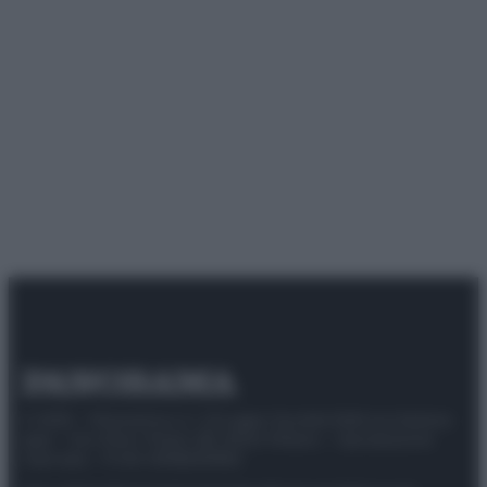
© 2025 – Panorama s.r.l. (Gruppo Società Editrice Italiana
spa) – Via Vittor Pisani 28, 20124 Milano – riproduzione
riservata – P.IVA 10518230965