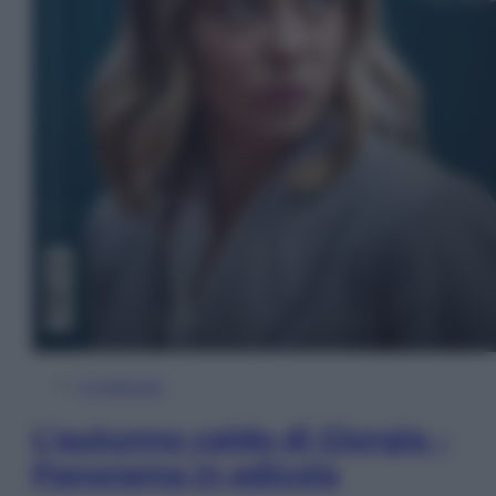
In Edicola
L’autunno caldo di Giorgia –
Panorama in edicola