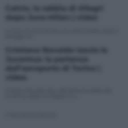
Calcio, la rabbia di Allegri
dopo Juve-Milan | video
La Juve rinuncia ancora una volta al podio, dopo il
pareggio di …
Cristiano Ronaldo lascia la
Juventus: la partenza
dall’aeroporto di Torino |
video
Cristiano Ronaldo dice ufficialmente addio alla
Juventus, dopo tre stagioni e a …
© Riproduzione Riservata