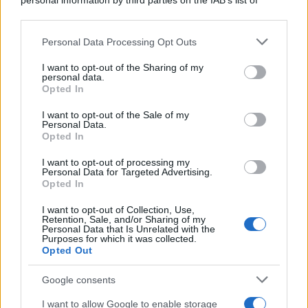
personal information by third parties on the IAB’s list of
downstream participants.
Personal Data Processing Opt Outs
This information may also be disclosed by us to third parties
on the IAB’s List of Downstream Participants that may further
I want to opt-out of the Sharing of my
disclose it to other third parties.
personal data.
Opted In
Please note that this website/app uses one or more Google
services and may gather and store information including but
I want to opt-out of the Sale of my
Personal Data.
not limited to your visit or usage behaviour. You may click to
Opted In
grant or deny consent to Google and its third-party tags to
use your data for below specified purposes in below Google
I want to opt-out of processing my
consent section.
Personal Data for Targeted Advertising.
Opted In
I want to opt-out of Collection, Use,
Retention, Sale, and/or Sharing of my
Personal Data that Is Unrelated with the
Purposes for which it was collected.
Opted Out
Google consents
I want to allow Google to enable storage