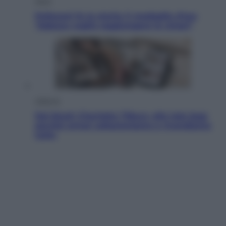
Sport
Pellacani fa la storia: 5 medaglie d’oro
“Adesso voglio raggiungere le cinesi”
Lifestyle
Dal blush Charlotte Tilbury alle tote bag:
perché ormai collezioniamo e rivendiamo
tutto