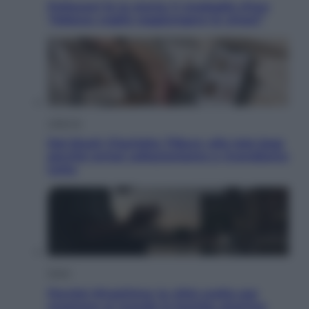
Pellacani fa la storia: 5 medaglie d’oro
“Adesso voglio raggiungere le cinesi”
Lifestyle
Dal blush Charlotte Tilbury alle tote bag:
perché ormai collezioniamo e rivendiamo
tutto
Esteri
Perché Hiroshima: la città scelta per
mostrare al mondo la bomba atomica