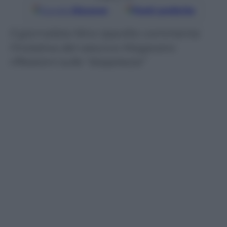
Google
Discover
Fonti preferite
Il giornalista Nino Ippolito commenta
l’iniziativa del vescovo Mogavero:
riflessioni sulla “doppiezza”