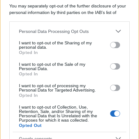
You may separately opt-out of the further disclosure of your
personal information by third parties on the IAB’s list of
downstream participants.
Personal Data Processing Opt Outs
This information may also be disclosed by us to third parties
on the IAB’s List of Downstream Participants that may further
I want to opt-out of the Sharing of my
disclose it to other third parties.
personal data.
Opted In
Please note that this website/app uses one or more Google
services and may gather and store information including but
I want to opt-out of the Sale of my
Personal Data.
not limited to your visit or usage behaviour. You may click to
Opted In
grant or deny consent to Google and its third-party tags to
use your data for below specified purposes in below Google
I want to opt-out of processing my
consent section.
Personal Data for Targeted Advertising.
Opted In
I want to opt-out of Collection, Use,
Retention, Sale, and/or Sharing of my
Personal Data that Is Unrelated with the
Purposes for which it was collected.
Opted Out
Google consents