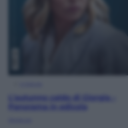
In Edicola
L’autunno caldo di Giorgia –
Panorama in edicola
Sfoglia ora