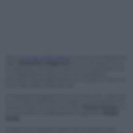
Dopo
lo scoop di Panorama
, il vescovo di Mazara del
Vallo,
Domenico Mogavero
, annuncia l’apertura di
un processo canonico a carico di un sacerdote e di
un collaboratore della curia, che sarebbero i
principali responsabili del buco di quasi 6 milioni di
euro nelle casse della diocesi.
L’11 febbraio Mogavero ha convocato tutti i preti per
annunciare l’intenzione di aprire un procedimento
canonico per l’ex economo, don
Franco Caruso
, e il
suo più stretto collaboratore, il ragioniere
Sergio
Sardo
.
Il vescovo ha sempre sostenuto di essere stato