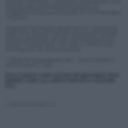
all’oscuro dei debiti e dei prestiti della diocesi. Sulla
vicenda, dopo gli articoli di Panorama, sta
indagando la procura di Marsala che ha interrogato
il vescovo.
Mogavero ha illustrato ai preti anche il rendiconto
degli ultimi due anni dell’attività economica della
diocesi, predisposto da una commissione di sua
fiducia. E ha promesso che saranno rendicontati
anche gli altri tre anni precedenti.
Il Papa e la Congregazione per i vescovi seguono
attentamente il caso.
Ecco il parere sulla vicenda del giornalista Nino
Ippolito, nella sua rubrica televisiva «Secondo
me».
© Riproduzione Riservata