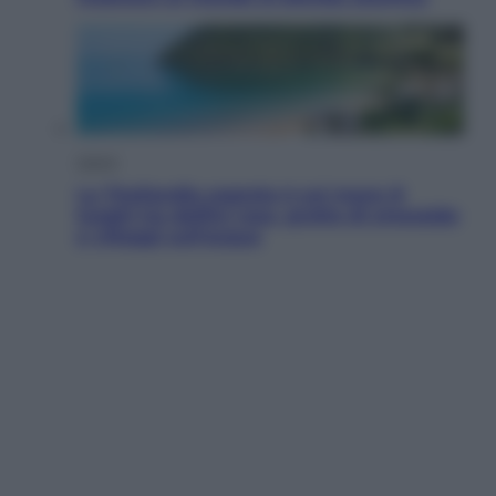
Viaggi
La Thailandia segreta è sul mare: 8
luoghi tra delfini rosa, grotte di smeraldo
e villaggi sull’acqua