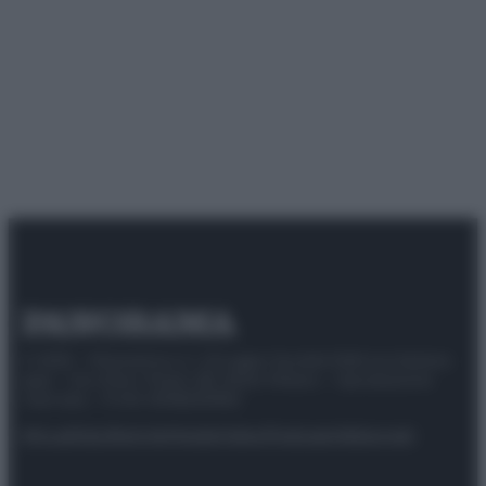
© 2025 – Panorama s.r.l. (Gruppo Società Editrice Italiana
spa) – Via Vittor Pisani 28, 20124 Milano – riproduzione
riservata – P.IVA 10518230965
Attualità
Lifestyle
Moda
Video
Podcast
Abbonati