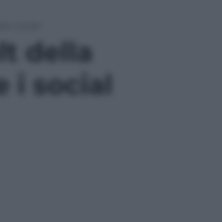
re i social
lt della
 i social