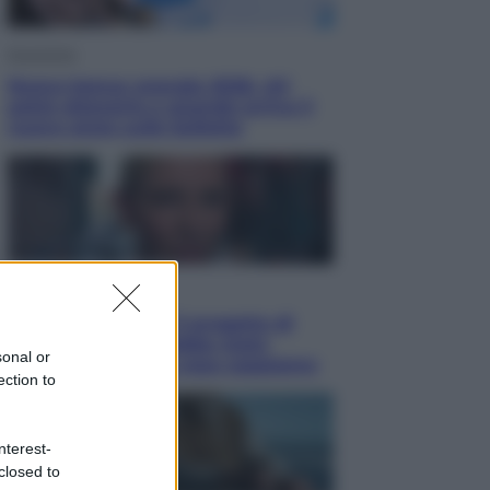
Economia
Nuovo bonus energia 2026, chi
potrà ottenerlo e quando arriva il
nuovo aiuto sulle bollette
Televisione
Squid Game USA, il progetto di
David Fincher sarebbe stato
sonal or
accantonato. Ecco cosa sappiamo
ection to
nterest-
closed to