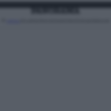
Attualità
Lifestyle
Moda
Video
Podcast
Abbonati
MENU