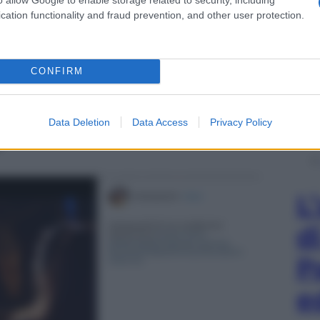
cation functionality and fraud prevention, and other user protection.
CONFIRM
– Le frasi cult della
Data Deletion
Data Access
Privacy Policy
l
L
d
P
e