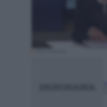
Ufficio Stampa Rai
F
1
m