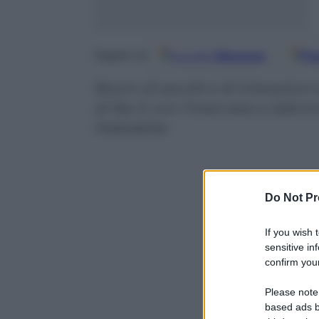
Google
Discover
Fo
Seguici su
Boom di ascolti e di interazioni
di Rai 3, con l’intervista a Sabr
Maledette
Do Not Pr
If you wish 
sensitive in
confirm your
Please note
based ads b