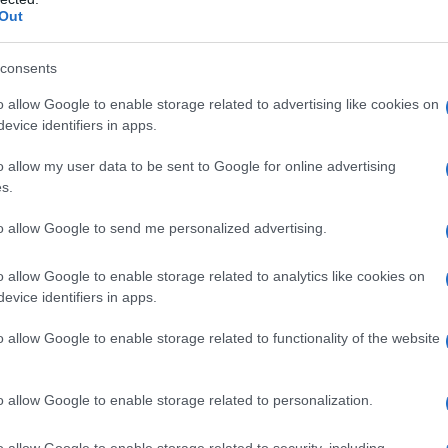
ato, creare hype e soprattutto stuzzicare i
Out
 ultracamp che la sostiene compatta).
consents
o allow Google to enable storage related to advertising like cookies on
– Le frasi cult della
evice identifiers in apps.
l
o allow my user data to be sent to Google for online advertising
s.
to allow Google to send me personalized advertising.
o allow Google to enable storage related to analytics like cookies on
evice identifiers in apps.
o allow Google to enable storage related to functionality of the website
o allow Google to enable storage related to personalization.
o allow Google to enable storage related to security, including