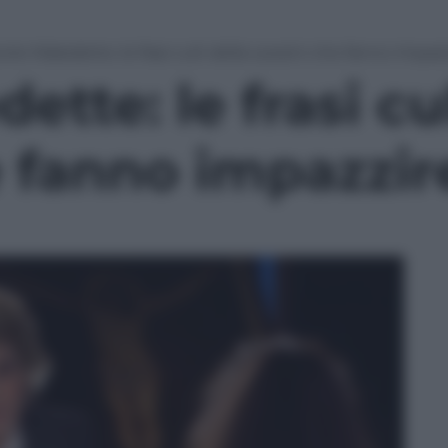
orie Maledette: le frasi cult della Leosini che fanno impazzi
ette: le frasi cu
 fanno impazzire