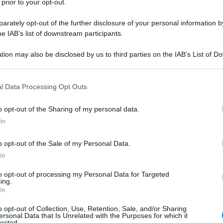
 prior to your opt-out.
rately opt-out of the further disclosure of your personal information by
he IAB’s list of downstream participants.
 il ritorno di
Franca Leosini
in tv fosse uno degli
tion may also be disclosed by us to third parties on the IAB’s List of 
 chiaro a tutti ma il boom di ascolti della nuova
 that may further disclose it to other third parties.
sì scontato, dopo anni di militanza in seconda
l delitto di Avetrana,
la giornalista napoletana ha
 that this website/app uses one or more Google services and may gath
l Data Processing Opt Outs
l 2014
, con 1 milione 855 mila spettatori e il 7,5% di
including but not limited to your visit or usage behaviour. You may click 
cial,
con gli utenti impazziti per le sue
 to Google and its third-party tags to use your data for below specifi
o opt-out of the Sharing of my personal data.
ogle consent section.
In
le frasi cult di
o opt-out of the Sale of my Personal Data.
In
to opt-out of processing my Personal Data for Targeted
ing.
 riprese
Franca Leosini
guardando dritta negli
In
tura impeccabili, frasario chirurgico ma sempre ad
di appunti:
lo stile Leosini non si discute
– anche
o opt-out of Collection, Use, Retention, Sale, and/or Sharing
ersonal Data that Is Unrelated with the Purposes for which it
ta una dose di autocompiacimento di troppo
–
lected.