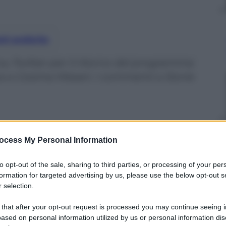
nti preferite
 su Twitter per il ritorno del programma
ina e Cosima Misseri. I commenti a Storie
ocess My Personal Information
to opt-out of the sale, sharing to third parties, or processing of your per
formation for targeted advertising by us, please use the below opt-out s
 selection.
 that after your opt-out request is processed you may continue seeing i
ased on personal information utilized by us or personal information dis