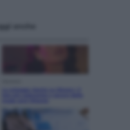
ggi anche
Televisione
Le schegge riporta su Disney+ il
lato più seducente e oscuro della
moda anni Ottanta