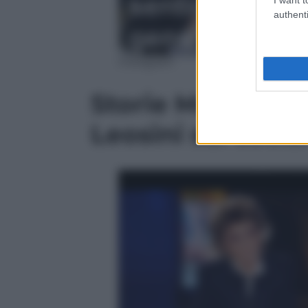
authenti
Instagram
Storie Maledette 
Leosini sui socia