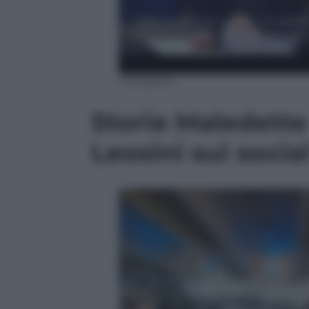
Instagram
Storie Maledette 
Leosini sui socia