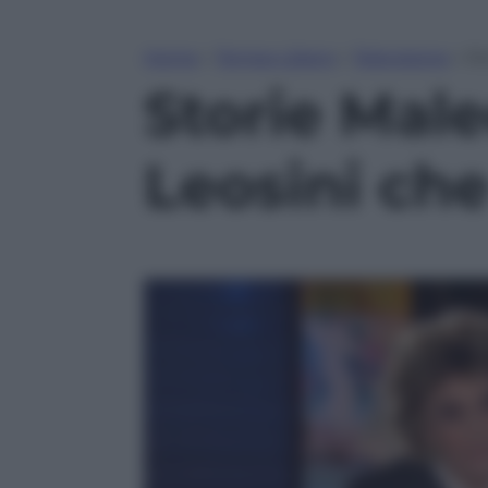
Home
»
Tempo Libero
»
Televisione
»
St
Storie Maled
Leosini che