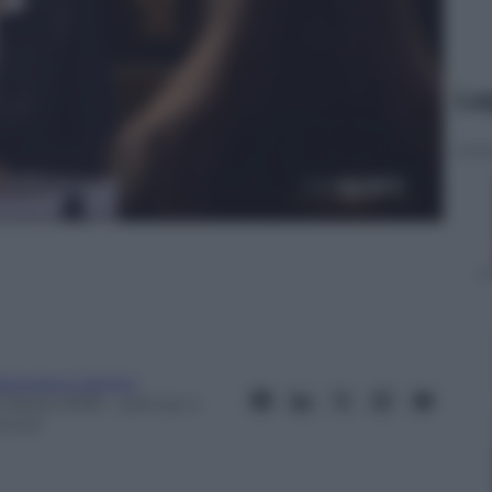
Le
rancesco Canino
2 Marzo 2018
– Lettura: 4
inuti