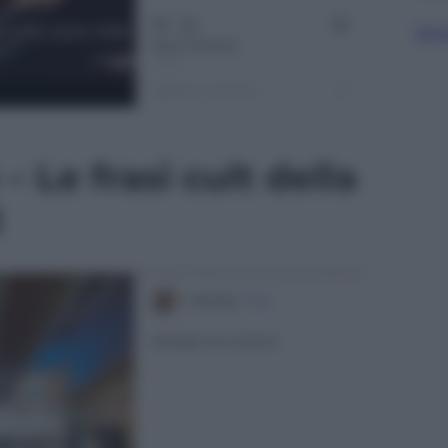
Sfog
– Le frasi cult della
l