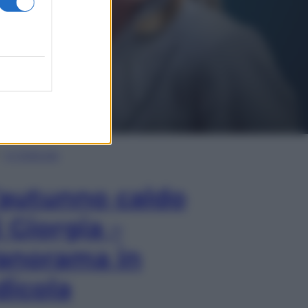
In Edicola
’autunno caldo
i Giorgia –
anorama in
dicola