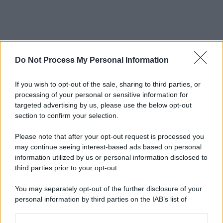
Do Not Process My Personal Information
If you wish to opt-out of the sale, sharing to third parties, or
processing of your personal or sensitive information for
targeted advertising by us, please use the below opt-out
section to confirm your selection.
Please note that after your opt-out request is processed you
may continue seeing interest-based ads based on personal
information utilized by us or personal information disclosed to
third parties prior to your opt-out.
You may separately opt-out of the further disclosure of your
personal information by third parties on the IAB’s list of
downstream participants.