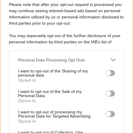
Please note that after your opt-out request is processed you
may continue seeing interest-based ads based on personal
information utilized by us or personal information disclosed to
third parties prior to your opt-out.
You may separately opt-out of the further disclosure of your
personal information by third parties on the IAB’s list of
downstream participants.
Personal Data Processing Opt Outs
This information may also be disclosed by us to third parties
on the IAB’s List of Downstream Participants that may further
I want to opt-out of the Sharing of my
disclose it to other third parties.
personal data.
Opted In
Please note that this website/app uses one or more Google
services and may gather and store information including but
I want to opt-out of the Sale of my
Personal Data.
not limited to your visit or usage behaviour. You may click to
Opted In
grant or deny consent to Google and its third-party tags to
use your data for below specified purposes in below Google
I want to opt-out of processing my
consent section.
Personal Data for Targeted Advertising.
Opted In
I want to opt-out of Collection, Use,