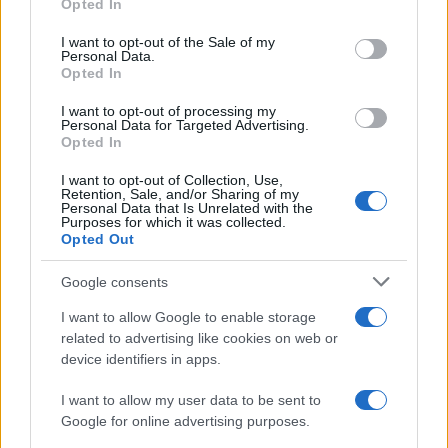
Opted In
Please note that this website/app uses one or more Google
services and may gather and store information including but
I want to opt-out of the Sale of my
Personal Data.
not limited to your visit or usage behaviour. You may click to
Opted In
grant or deny consent to Google and its third-party tags to
use your data for below specified purposes in below Google
I want to opt-out of processing my
consent section.
Personal Data for Targeted Advertising.
Opted In
I want to opt-out of Collection, Use,
Retention, Sale, and/or Sharing of my
Personal Data that Is Unrelated with the
Purposes for which it was collected.
Opted Out
Google consents
I want to allow Google to enable storage
related to advertising like cookies on web or
device identifiers in apps.
I want to allow my user data to be sent to
Google for online advertising purposes.