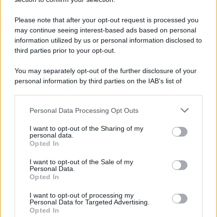
Please note that after your opt-out request is processed you
may continue seeing interest-based ads based on personal
information utilized by us or personal information disclosed to
third parties prior to your opt-out.
You may separately opt-out of the further disclosure of your
personal information by third parties on the IAB’s list of
downstream participants.
Personal Data Processing Opt Outs
This information may also be disclosed by us to third parties
on the IAB’s List of Downstream Participants that may further
I want to opt-out of the Sharing of my
disclose it to other third parties.
personal data.
Opted In
Please note that this website/app uses one or more Google
services and may gather and store information including but
I want to opt-out of the Sale of my
Personal Data.
not limited to your visit or usage behaviour. You may click to
Opted In
grant or deny consent to Google and its third-party tags to
use your data for below specified purposes in below Google
I want to opt-out of processing my
consent section.
Personal Data for Targeted Advertising.
Opted In