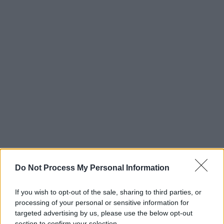
Do Not Process My Personal Information
If you wish to opt-out of the sale, sharing to third parties, or
processing of your personal or sensitive information for
targeted advertising by us, please use the below opt-out
section to confirm your selection.