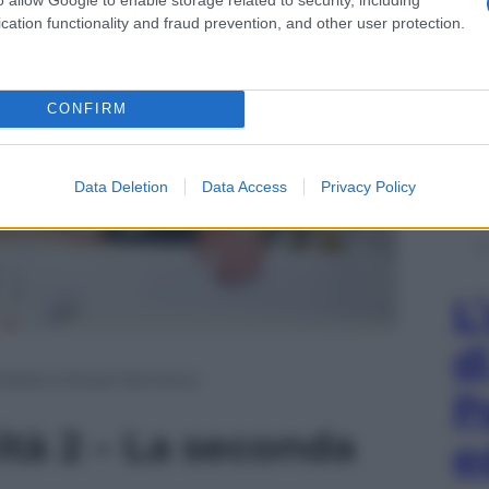
cation functionality and fraud prevention, and other user protection.
CONFIRM
Data Deletion
Data Access
Privacy Policy
L
d
Andrea Lintozzi Senneca
P
cità 2 – La seconda
e