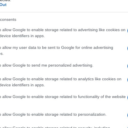
uastare l’atmosfera,
decidono di non dire nulla
Out
maria
) cerca di mostrarsi forte per Angelica
ifficile: l’uomo fa di tutto per nascondere le proprie
igliore è parlarne con lei.
consents
enneca
)
, che si sono appena lasciati, accade
o allow Google to enable storage related to advertising like cookies on
sa un piacevole pomeriggio con Martina, mentre
evice identifiers in apps.
 nuovo arrivato nella sua classe. Intanto Rita
a dalla presenza di Luca (
Primo Reggiani
) e
o allow my user data to be sent to Google for online advertising
Valeria (
Giulia Bevilacqua
).
s.
cità 2 – La seconda
to allow Google to send me personalized advertising.
o allow Google to enable storage related to analytics like cookies on
evice identifiers in apps.
o allow Google to enable storage related to functionality of the website
o allow Google to enable storage related to personalization.
o allow Google to enable storage related to security, including