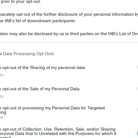
 prior to your opt-out.
rately opt-out of the further disclosure of your personal information by
he IAB’s list of downstream participants.
tion may also be disclosed by us to third parties on the IAB’s List of 
 that may further disclose it to other third parties.
 that this website/app uses one or more Google services and may gath
l Data Processing Opt Outs
entra a gamba tesa nella vita dei protagonisti
including but not limited to your visit or usage behaviour. You may click 
i e il marito Orlando facciano di tutto per
 to Google and its third-party tags to use your data for below specifi
o opt-out of the Sharing of my personal data.
emelle scoprono che cosa sta capitando alla loro
ogle consent section.
a della fiction di Rai 1 con
Claudia Pandolfi
e
In
 21 febbraio.
o opt-out of the Sale of my Personal Data.
ità 2, le anticipazioni
In
to opt-out of processing my Personal Data for Targeted
untata
ing.
In
o opt-out of Collection, Use, Retention, Sale, and/or Sharing
a per i 18 anni di Bea e Laura (
Giorgia
e
Greta
ersonal Data that Is Unrelated with the Purposes for which it
lected.