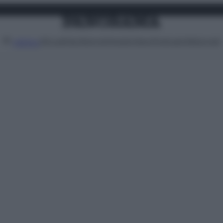
Attualità
Lifestyle
Moda
Video
Podcast
Abbonati
MENU