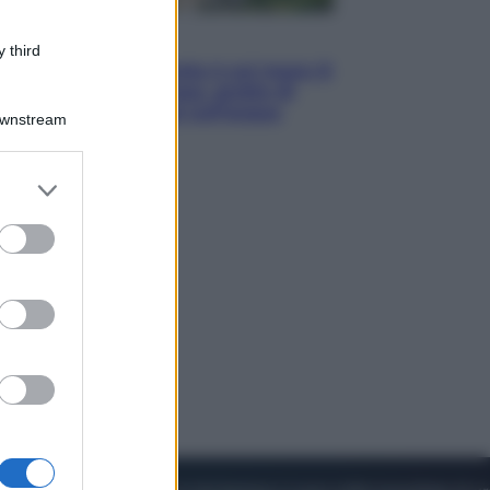
Viaggi
 third
La Thailandia segreta è sul mare: 8
luoghi tra delfini rosa, grotte di
smeraldo e villaggi sull’acqua
Downstream
er and store
to grant or
ed purposes