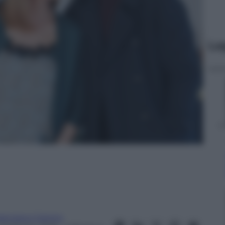
Le
rancesco Canino