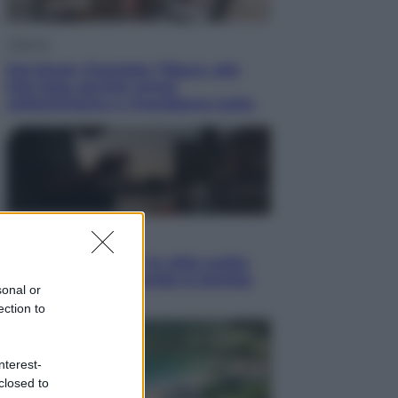
Lifestyle
Dal blush Charlotte Tilbury alle
tote bag: perché ormai
collezioniamo e rivendiamo tutto
Esteri
Perché Hiroshima: la città scelta
per mostrare al mondo la bomba
sonal or
atomica
ection to
nterest-
closed to