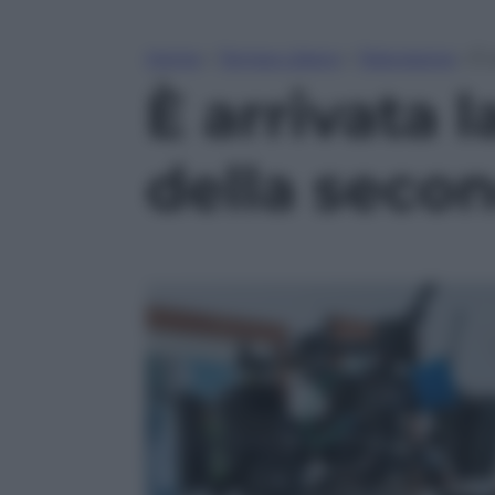
Home
»
Tempo Libero
»
Televisione
»
È 
È arrivata l
della seco