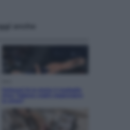
ggi anche
Sport
Pellacani fa la storia: 5 medaglie
d’oro “Adesso voglio raggiungere
le cinesi”