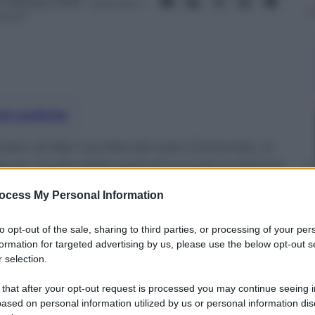
1 Febbraio 2018
– Lettura: 4
inuti
nti preferite
on di Rai 1 scritta da Ivan Cotroneo, in
le novità della serie È arrivata la felicità
ocess My Personal Information
to opt-out of the sale, sharing to third parties, or processing of your per
formation for targeted advertising by us, please use the below opt-out s
 selection.
 that after your opt-out request is processed you may continue seeing i
ased on personal information utilized by us or personal information dis