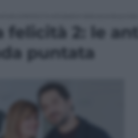
arrivata la felicità 2: le anticipazioni della seconda puntat
a felicità 2: le an
nda puntata