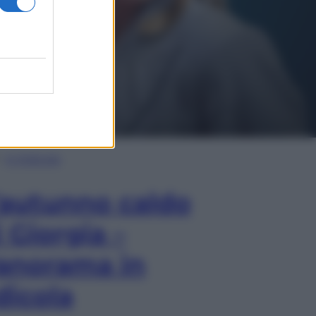
In Edicola
’autunno caldo
i Giorgia –
anorama in
dicola