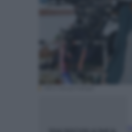
Ufficio Stampa Publispei
F