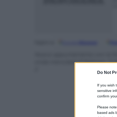
2
m
Google
Discover
Fo
Seguici su
Nuovo appuntamento con la ficti
onda mercoledì 21 febbraio. Tutte 
2
Do Not Pr
If you wish 
sensitive in
confirm your
Please note
based ads b