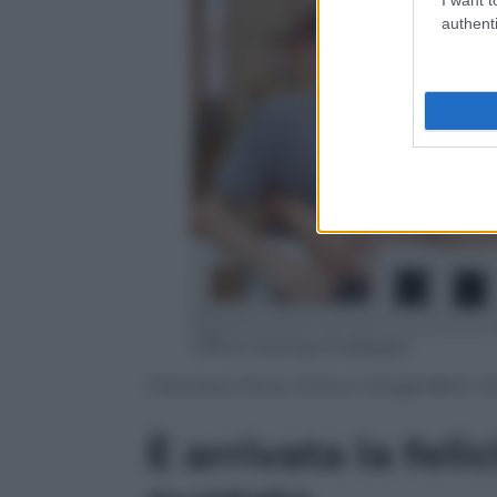
authenti
Ufficio Stampa Publispei
Francesco Mura, Greta e Giorgia Berti, 
È arrivata la feli