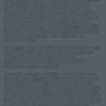
lo standard, a causa di vincoli pratici, come la
potenza delle console e dei pc più in uso e la
necessità di ottimizzare le risorse tanto in fase di
sviluppo quanto in game, che portano le software
house a concentrarsi su altri aspetti del propri
giochi, oltre ad un uso di alcuni stratagemmi, tipici
delle tech demo, utili per far brillare i punti di forza
delle nuove tecnologie nascondendone al
contempo i limiti.
È probabile che l’uso delle IA per rendere più vivi e
coerenti gli NPC seguirà lo stesso percorso, con
integrazioni limitate o ridotte in favore
dell’ottimizzazione del gioco nel suo insieme
almeno per gli anni a seguire.
L’uso delle singole tecnologie è invece già in uso,
oltre ad essere oggetto di sperimentazione anche
in realtà piccole e indipendenti: tra i tanti “Rock
Star Life Simulator”, gioco indie presente su Steam
ed attualmente in accesso anticipato, che integra
un embrionale uso dell’IA per permettere ad alcuni
NPC di rispondere al giocatore, rendendo più fluide
le fasi sociali e donando una caratterizzazione