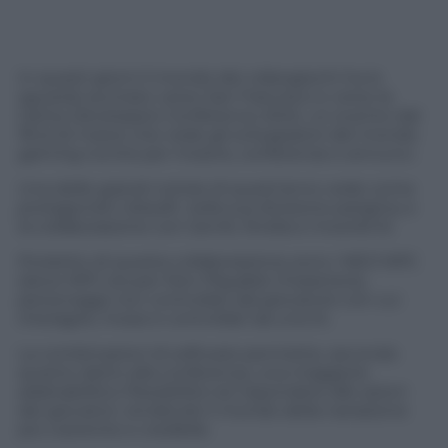
In questi giorni il mondo dei videogiochi ha lo
sguardo puntato verso San Francisco e verso la
Game Developers Conference 2024, un evento dal
18 al 22 marzo che vede gli sviluppatori del mondo
gaming riunirsi per mostre, conferenze e annunci.
Una delle grandi notizie di quest’anno vede come
protagonisti Ubisoft, nella sua divisione parigina, e
la collaborazione con GenAI, Nvidia e Inworld AI.
Prodotto di questa collaborazione sono i NEO NPC
(dove NPC sta per Non Playable Characters),
personaggi non controllati dal giocatore con cui
interagire, mossi e controllati da una IA.
La combinazioni di software permette, secondo
quanto detto alla conferenza, una maggiore
adattabilità e flessibilità nel rispondere alle azioni
dei giocatori, rendendo il mondo della narrazione
più coerente e credibile.