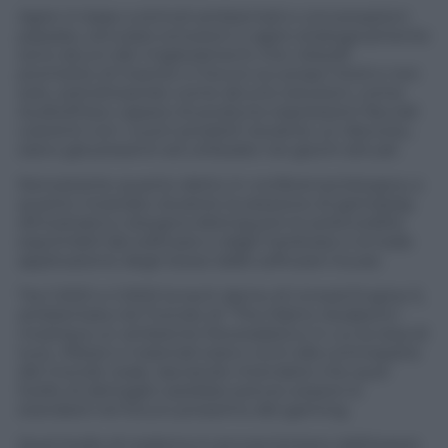
Agire in base a stimoli ambientali e conversazioni
passate, simulare emozioni e agire strategicamente
sono alcuni dei miglioramenti che Ubisoft
promette di inserire in futuro sui propri titoli e non
solo, sottolineando come alcune soluzioni, come
Audio2Face capace di produrre espressioni facciali
coerenti con i suoni prodotti durante un discorso,
siano già presenti ed utilizzate nei giochi attuali.
Nonostante quanto detto in conferenza bisogna, e
quanto mostrato durante la sessione di gameplay
dimostrativo, bisogna distinguere le potenzialità
esprimibili dai software e dagli hardware e la reale
applicazione degli stessi dalle software house.
Tra il 2021 e il 2022 la tech demo di Unreal Engine 5,
ambientata nel mondo di “The Matrix Awakens”,
mostrava un ambiente fotorealistico in cui la resa di
luce, riflessi e materiali erano vicini alla controparte
del mondo reale, lasciando intendere che quel
livello di dettaglio sarebbe potuto essere lo
standard nel futuro prossimo del gaming.
Quel livello di realismo è ancora lontano dall’essere