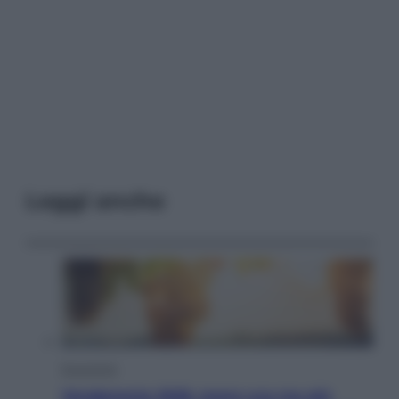
Leggi anche
Economia
Vendemmia 2026, meno uva ma più