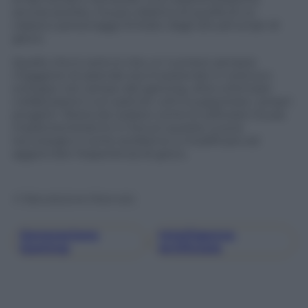
ancora acerba, ma più elastica di quella di un
classico personaggi limitato dagli attuali script di
gioco.
Quello che è certo è che un numero sempre
maggiore di aziende sta investendo in ricerca e
sviluppo nel campo del gaming, oltre a formare
collaborazioni con partner utili a supportare i propri
progetti. Resta da vedere come le software house
implementeranno in futuro queste nuove
tecnologie e come andranno a modificare ed
aggiornare l’esperienza di gioco.
© Riproduzione Riservata
Generazione
Intelligenza
, 
Gaming
Artificiale