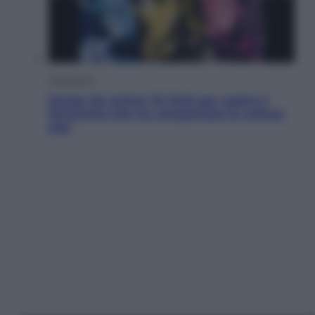
Televisione
Estate da anime: 10 titoli per capire il
fenomeno che ha conquistato la cultura
pop