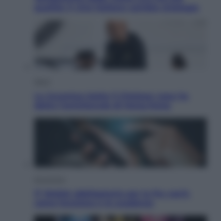
qualità: il vino italiano cambia strategia
Sport
La Juventus batte il Chelsea: cosa ha
detto l’amichevole di Hong Kong
Economia
IT Wallet obbligatorio per la Pa: cos’è,
come funziona e le scadenze