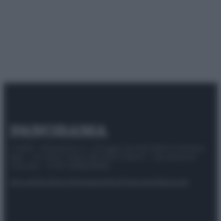
© 2025 – Panorama s.r.l. (Gruppo Società Editrice Italiana
spa) – Via Vittor Pisani 28, 20124 Milano – riproduzione
riservata – P.IVA 10518230965
Attualità
Lifestyle
Moda
Video
Podcast
Abbonati