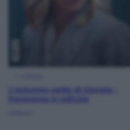
In Edicola
L’autunno caldo di Giorgia –
Panorama in edicola
Sfoglia ora