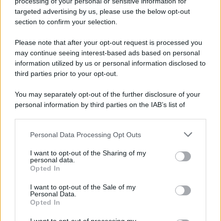
processing of your personal or sensitive information for
targeted advertising by us, please use the below opt-out
section to confirm your selection.
Please note that after your opt-out request is processed you
may continue seeing interest-based ads based on personal
information utilized by us or personal information disclosed to
third parties prior to your opt-out.
You may separately opt-out of the further disclosure of your
personal information by third parties on the IAB’s list of
downstream participants.
Personal Data Processing Opt Outs
This information may also be disclosed by us to third parties
on the IAB’s List of Downstream Participants that may further
I want to opt-out of the Sharing of my
disclose it to other third parties.
personal data.
Opted In
Please note that this website/app uses one or more Google
services and may gather and store information including but
I want to opt-out of the Sale of my
Personal Data.
not limited to your visit or usage behaviour. You may click to
Opted In
grant or deny consent to Google and its third-party tags to
use your data for below specified purposes in below Google