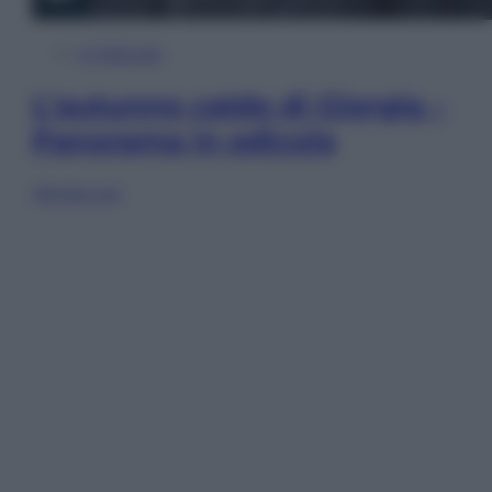
In Edicola
L’autunno caldo di Giorgia –
Panorama in edicola
Sfoglia ora