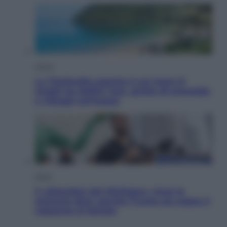
Viaggi
La Thailandia segreta è sul mare: 8
luoghi tra delfini rosa, grotte di smeraldo
e villaggi sull’acqua
Esteri
Il «Mamdani del Michigan» vince le
primarie dem: perché Trump ora sogna il
colpaccio al Senato