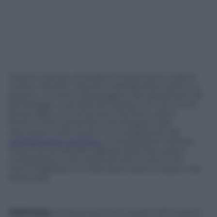
Stiamo vivendo un’estate di improvvisi e violenti
rovesci climatici. Dal sole e dall’afa della mattina si
passa in un amen alla pioggia e alle grandinate del
pomeriggio, e sempre più spesso con chicchi più
grossi delle uova di struzzo che fanno danni
enormi. Però, senza farci centrifugare nelle
discussioni sulle cause e le conseguenze del
cambiamento climatico
, è interessante mettere
l’orecchio sul selciato digitale delle discussioni
sviluppatesi in rete dopo gli ultimi eventi che
hanno flagellato in modo particolare le regioni del
Nord Italia.
Maltempo
è la keyword che in questi ultimi giorni