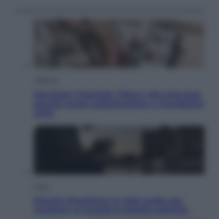
Lifestyle
Dal blush Charlotte Tilbury alle tote bag:
perché ormai collezioniamo e rivendiamo
tutto
Esteri
Perché Hiroshima: la città scelta per
mostrare al mondo la bomba atomica