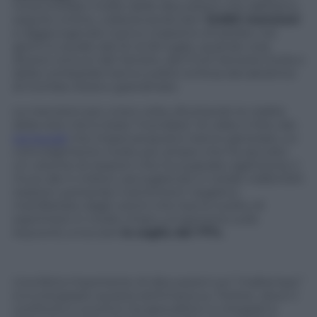
ha puntellato molte delle discussioni che abbiamo
seguito online, collezionando ben
12.650 menzioni
e raggiungendo il picco massimo di parlato nei
giorni a cavallo dal 24 al 26 luglio, quando cioè
diversi comuni del Veneto, del Friuli Venezia Giulia e
della Lombardia hanno subito la forza devastatrice
di trombe d’aria e grandinate.
Le menzioni poi, a loro volta, sfruttando la viralità
della rete che è stata “inondata” di video e foto dei
temporali
che imperversavano hanno generato un
coinvolgimento molto più ampio che ha raccolto
un volume di reazioni che ha superato agilmente il
muro dei 4 milioni, raccogliendo in totale 4.660.000
reazioni, portando il sentiment negativo
manifestato dagli utenti che hanno scelto di
esprimere in modo chiaro un’opinione sulla
keyword, a toccare
la soglia del 77%.
Una fetta importante di discussioni sul “maltempo”
si è sviluppato questa settimana su Twitter, dove il
confronto e scontro tra apocalittici e integrati è