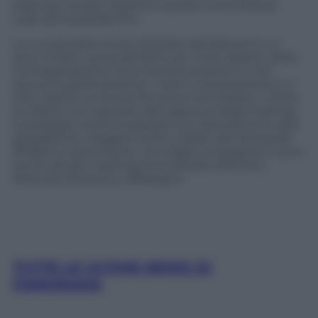
stato più serrato rispetto a quello consumatosi
sulle altre piattaforme.
La nuvola delle emoji utilizzate dai follower è un
auto-ritratto, quasi perfetto per molti aspetti, della
contrapposizione tra le diverse posizioni e che
racconta plasticamente i nostri comportamenti in
rete rispetto ai diversi fenomeni atmosferici. Infine,
se diamo uno sguardo alla tagcloud degli hashtag
è possibile invece localizzare con precisione le aree
geografiche maggiormente colpite dai temporali:
#Milano è dominante, ma a fagli compagnia ci sono
anche gli altri hashtag #Lombardia, #Veneto,
#Monza, #Catania e #Bologna.
TUTTE LE ULTIME NEWS DI
PANORAMA