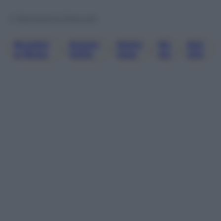
© Riproduzione Riservata
Breakin
Estate
Malte
Ne
Not
, 
, 
, 
, 
G News
Italia
Mpo
Ws
Izie