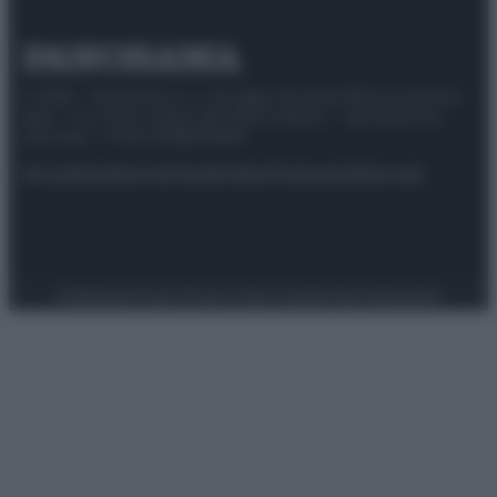
© 2025 – Panorama s.r.l. (Gruppo Società Editrice Italiana
spa) – Via Vittor Pisani 28, 20124 Milano – riproduzione
riservata – P.IVA 10518230965
Attualità
Lifestyle
Moda
Video
Podcast
Abbonati
Preferenze Privacy
Privacy Policy
Cookie Policy
Note legali