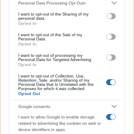
Personal Data Processing Opt Outs
This information may also be disclosed by us to third parties
on the IAB’s List of Downstream Participants that may further
I want to opt-out of the Sharing of my
disclose it to other third parties.
personal data.
Opted In
Please note that this website/app uses one or more Google
services and may gather and store information including but
I want to opt-out of the Sale of my
Personal Data.
not limited to your visit or usage behaviour. You may click to
Opted In
grant or deny consent to Google and its third-party tags to
use your data for below specified purposes in below Google
I want to opt-out of processing my
consent section.
Personal Data for Targeted Advertising.
Opted In
I want to opt-out of Collection, Use,
Retention, Sale, and/or Sharing of my
Personal Data that Is Unrelated with the
Purposes for which it was collected.
Opted Out
Google consents
I want to allow Google to enable storage
related to advertising like cookies on web or
device identifiers in apps.