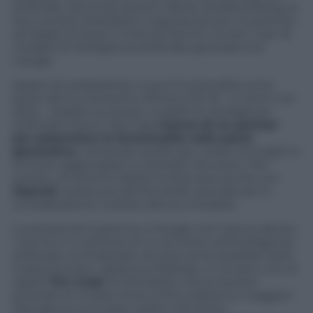
artificiale. Secondo quanto riferito da Bloomberg, le
due società starebbero negoziando per consentire
ad Apple di avere in licenza Gemini, ovvero il set di
modelli di intelligenza artificiale generativa di
Google.
Apple sta preparando nuove funzionalità come
parte del suo prossimo iPhone iOS 18 – in arrivo nel
2024 – basate sui propri modelli di intelligenza
artificiale interni. Ma è alla
ricerca di un partner
per potenziare le funzionalità nella parte
generativa
, comprese quelle per creare immagini e
scrivere saggi basati su semplici istruzioni. Per
questo, di recente Apple ha discusso anche con
OpenAI
, sostenuta da Microsoft, prendendo in
considerazione l’utilizzo del suo modello.
La società di Cupertino e Google non hanno deciso
i termini o il marchio di un accordo sull’intelligenza
artificiale né finalizzato ancora come sarebbe stato
implementato. Appena a febbraio, il numero uno di
Apple
Tim Cook
ha dichiarato che la società
prevede di rivelare entro la fine dell’anno maggiori
dettagli sui suoi piani relativi all’utilizzo