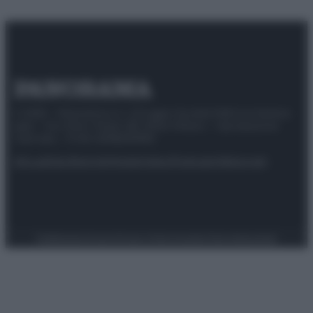
© 2025 – Panorama s.r.l. (Gruppo Società Editrice Italiana
spa) – Via Vittor Pisani 28, 20124 Milano – riproduzione
riservata – P.IVA 10518230965
Attualità
Lifestyle
Moda
Video
Podcast
Abbonati
Preferenze Privacy
Privacy Policy
Cookie Policy
Note legali