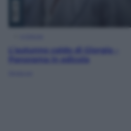
In Edicola
L’autunno caldo di Giorgia –
Panorama in edicola
Sfoglia ora