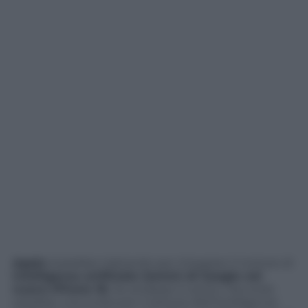
Apple
starebbe trattando per integrare il motore di
intelligenza artificiale Gemini di Google nel
nuovo iPhone 18.
Se andasse in porto, l’accordo
sarebbe una svolta per il settore dell’intelligenza