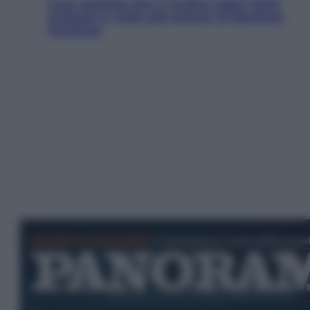
Cosa significa fare il medico oggi? Dalle
proteste in India alla lezione di Abraham
Verghese