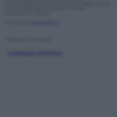
dell’intelligenza artificiale generativa, aggiungendo
che la società sta investendo «in modo
significativo» nell’area.
continua su:
veritaeaffari.it
© Riproduzione Riservata
Intelligenza Artificiale