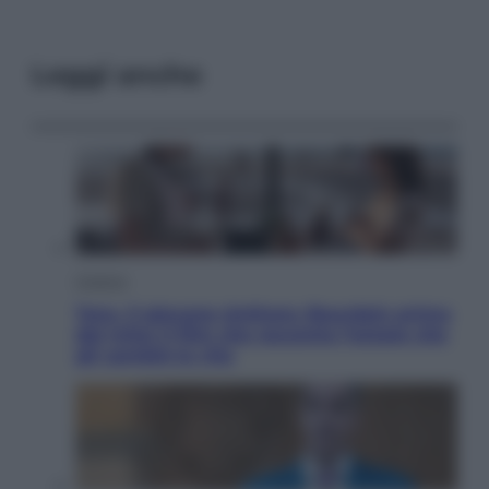
Leggi anche
Cinema
Tony, il giovane Anthony Bourdain prima
del mito: il film che racconta l’estate che
gli cambiò la vita