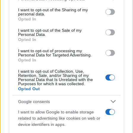
on the IAB’s List of Downstream Participants that may further
I want to opt-out of the Sharing of my
disclose it to other third parties.
personal data.
Opted In
Please note that this website/app uses one or more Google
services and may gather and store information including but
I want to opt-out of the Sale of my
Personal Data.
not limited to your visit or usage behaviour. You may click to
Opted In
grant or deny consent to Google and its third-party tags to
use your data for below specified purposes in below Google
I want to opt-out of processing my
consent section.
Personal Data for Targeted Advertising.
Opted In
I want to opt-out of Collection, Use,
Retention, Sale, and/or Sharing of my
Personal Data that Is Unrelated with the
Purposes for which it was collected.
Opted Out
Google consents
I want to allow Google to enable storage
related to advertising like cookies on web or
device identifiers in apps.