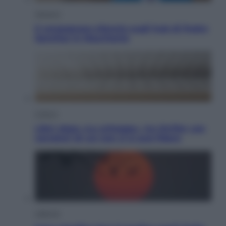
Opinioni
Il vergognoso silenzio sugli hub di Pedro
Sanchez in Mauritania
Cultura
Libri: dopo «Le schegge», tre thriller con
narratori di cui non ci si può fidare
Lifestyle