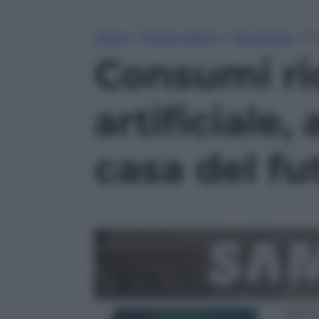
Home
»
Tempo Libero
»
Tecnologia
»
Co
Consumi rid
artificiale,
casa del fu