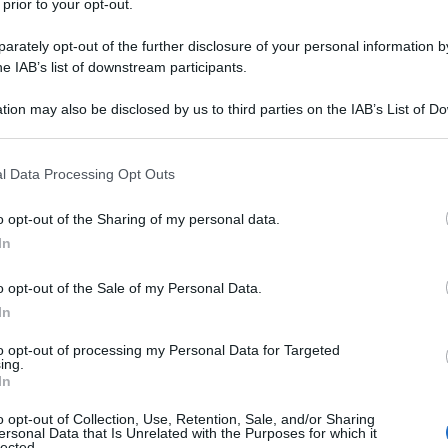
 prior to your opt-out.
rately opt-out of the further disclosure of your personal information by
he IAB’s list of downstream participants.
tion may also be disclosed by us to third parties on the IAB’s List of 
 that may further disclose it to other third parties.
 that this website/app uses one or more Google services and may gath
l Data Processing Opt Outs
including but not limited to your visit or usage behaviour. You may click 
 to Google and its third-party tags to use your data for below specifi
o opt-out of the Sharing of my personal data.
ogle consent section.
sarà la casa del futuro secondo le anticipazioni
In
pie con i prodotti che sviluppa. All’Ifa di Berlino,
uropa, è un fluire di frigoriferi, forni, lavatrici,
o opt-out of the Sale of my Personal Data.
astoviglie, asciugatrici e tanti altri accessori cui già
o utili, efficaci e ci conoscono adeguandosi alle
In
in toto l’attività umana. Per questo piacciono e
aziende di settore che quindi si ingegnano per
to opt-out of processing my Personal Data for Targeted
ing.
 la folta concorrenza. Tra le 27 grandi hall della
In
on mano tanti prodotti che nei prossimi mesi
ostanzialmente due linee guida:
riduzione dei
o opt-out of Collection, Use, Retention, Sale, and/or Sharing
o i trend dominanti perché insieme promettono
ersonal Data that Is Unrelated with the Purposes for which it
ro
semplificare la vita domestica con un tocco di
lected.