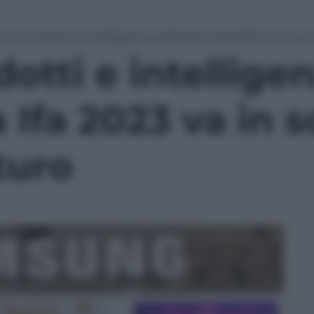
nsumi ridotti e intelligenza artificiale, a Ifa 2023 va in sce
otti e intellige
 a Ifa 2023 va in 
turo