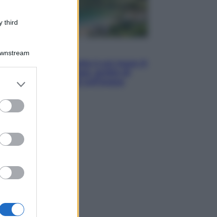
 third
Viaggi
Downstream
La Thailandia segreta è sul mare: 8
luoghi tra delfini rosa, grotte di
er and store
smeraldo e villaggi sull’acqua
to grant or
ed purposes