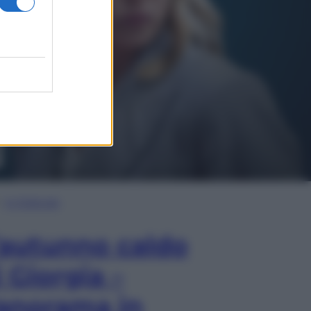
In Edicola
’autunno caldo
i Giorgia –
anorama in