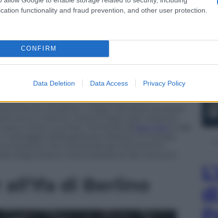
e mediante l’intelligenza artificiale cerca, salva e
cation functionality and fraud prevention, and other user protection.
ti, agevola la spesa e prepara pietanze adeguando il
ni del padrone di casa.
llo degli elettrodomestici connessi presenti
CONFIRM
tibili con Alexa e Google Home), con la possibilità
re a
hOn
, disponibile da tre anni per i dispositivi del
Candy
e
Hoover
, per incrementare l’efficacia
 servono telecamere e sensori. Che diventeranno
Data Deletion
Data Access
Privacy Policy
 perché miscelando la loro azione con l’AI e l’
image
si potranno ottenere in maniera efficace e
oscimento condiviso. Il frigo individua i prodotti
ono al suo interno, mentre dopo aver ricevuto
 cosa e come cucinare. Tornando all’
app hOn
e alla
 il vantaggio della gestione diretta e in tempo
 una lavatrice che immortala gli indumenti e
zia degli stessi e l’ottimizzazione dei consumi.
L
all’Ifa di Berlino
d
P