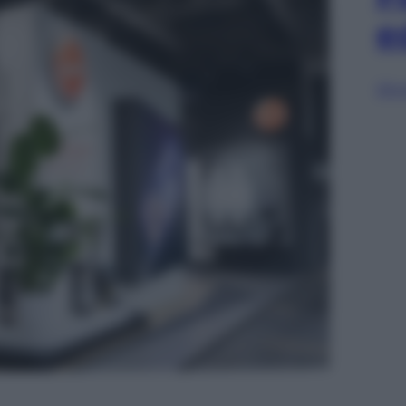
e
Sfog