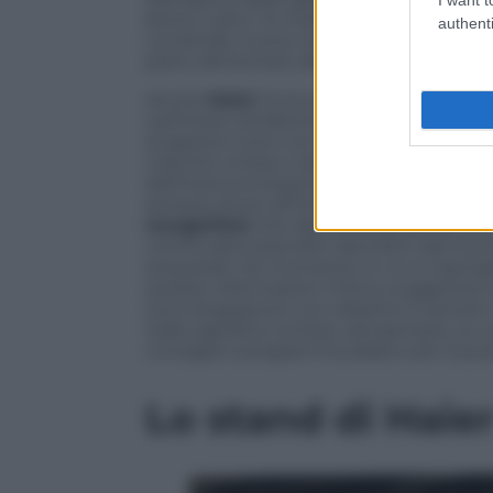
bene e sano. Si chiama
Samsung Food
authenti
condivide nuove ricette, pianifica i pas
piano alimentare alle esigenze e abitudi
Anche
Haier
ha la sua app per il contro
nell’intero ambiente domestico (e compa
di gestire tutto con lo smartphone. Olt
marchio cinese e dei due che controlla,
dell’interconnessione tra forno e frigo
sempre di più all’interno dei dispositivi,
recognition
che identifica gli alimenti 
continuativa benefici derivanti dal ricon
acquistati nel momento in cui si ripong
queste informazioni il forno suggerisce
sua integrazione con obiettivi e sensori,
reale significa contare, ad esempio, su
consiglia il programma adatto per la puli
Lo stand di Haier 