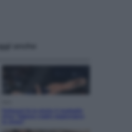
ggi anche
Sport
Pellacani fa la storia: 5 medaglie
d’oro “Adesso voglio raggiungere
le cinesi”