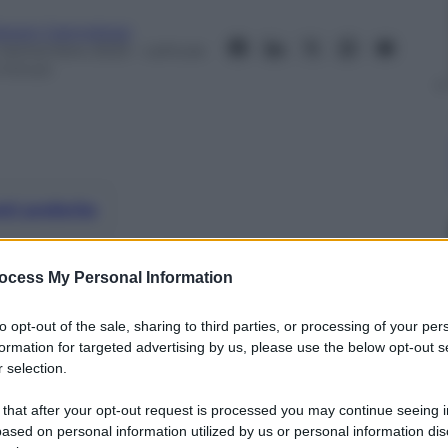
lessio Caprodossi
 Settembre 2023
– Lettura:
 minuti
nti preferite
r dialogare gli elettrodomestici, che
ocess My Personal Information
consumi e bollette. Alla fiera
Honor con i suoi smartphone da record
to opt-out of the sale, sharing to third parties, or processing of your per
formation for targeted advertising by us, please use the below opt-out s
 selection.
 that after your opt-out request is processed you may continue seeing i
ased on personal information utilized by us or personal information dis