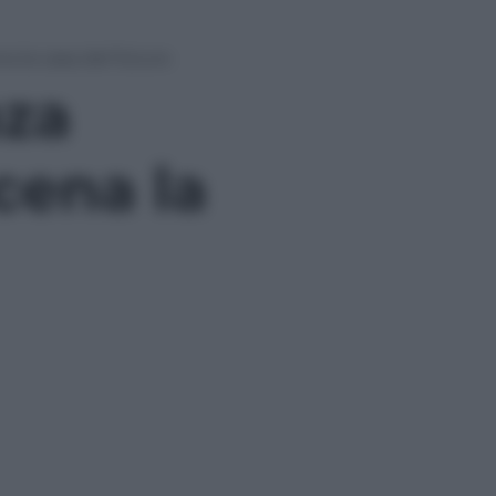
na la casa del futuro
nza
scena la