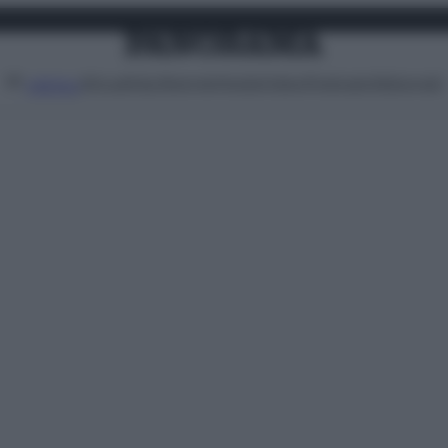
Attualità
Lifestyle
Moda
Video
Podcast
Abbonati
MENU