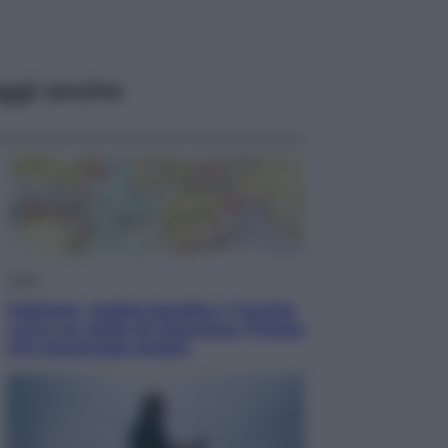
ggi anche
Esteri
Pakistan, Arabia Saudita e Turchia
verso un patto di sicurezza: l’intesa
che preoccupa Israele