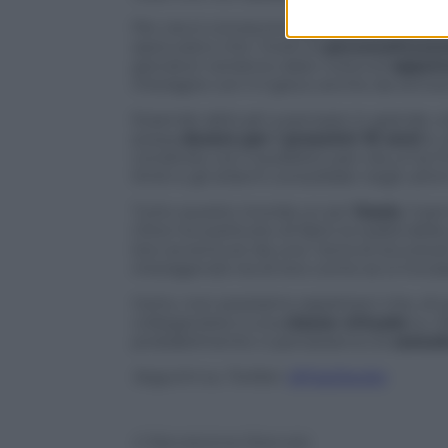
Per ora si conoscono
tre diverse classi
assicurano che i livelli di
personalizzaz
giocatori verranno date notevoli
opport
interagire con il il gioco anche da remot
Essendo abituati a pensare in grande, 
possa
durare per i prossimi 10 anni
e, 
condiviso con il pubblico per ora, si ha 
limiti e gli stilemi consolidati negli ultim
Tutto questo ricorda un po’
Oasis
, il p
Cline ha sostituito di fatto la realtà del
loro avventure da una “zona di sicurezz
interagendo tra di loro come se si trovas
Certo, non possiamo aspettarci che, di qu
collegandosi a una
classe virtuale
su
D
probabilmente ci penseranno le
consol
Seguimi su Twitter:
@FazDeotto
© Riproduzione Riservata