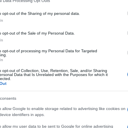
l Data Processing Opt Outs
including but not limited to your visit or usage behaviour. You may click 
 to Google and its third-party tags to use your data for below specifi
o opt-out of the Sharing of my personal data.
ogle consent section.
In
o opt-out of the Sale of my Personal Data.
In
to opt-out of processing my Personal Data for Targeted
sa a metà tra un gioco di ruolo immersivo alla
ing.
rima persona stile
Call of Duty
, ma allo stesso
In
ando di
Destiny
, il nuovo ipertrofico titolo
tessi laboratori da cui è uscita la prima trilogia di
o opt-out of Collection, Use, Retention, Sale, and/or Sharing
ersonal Data that Is Unrelated with the Purposes for which it
lected.
 da tempo che i ragazzi di
Bungie Studios
Out
l 2010 avevano
lasciato la loro creatura (Halo) nelle
tnership con
Activision
. Al tempo, nel comunicato
consents
ano “
Oggi, ci apprestiamo ad aprire un nuovo
 comincia con la partnership tra Bungie e Activision
o allow Google to enable storage related to advertising like cookies on
isto finisse, con la conquista del mondo.
”
evice identifiers in apps.
i di Bellevue hanno lasciato trapelare, se
Destiny
ndo, sicuramente ti permetterà di esplorarne uno
o allow my user data to be sent to Google for online advertising