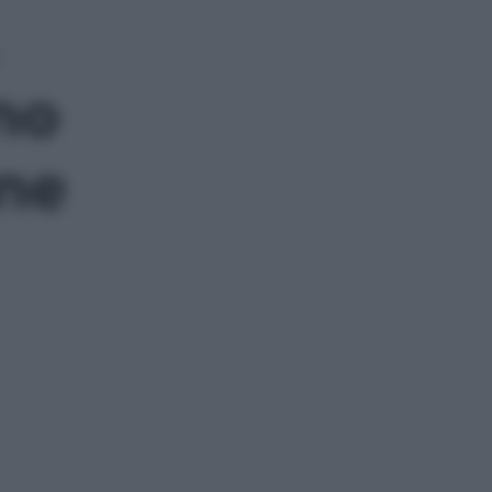
no
ine