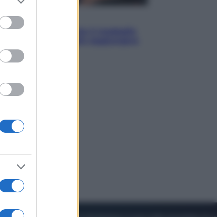
to grant or
ed purposes
Sport
Pellacani fa la storia: 5 medaglie
d’oro “Adesso voglio raggiungere
le cinesi”