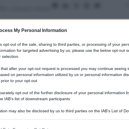
013
– Lettura: 4 minuti
ocess My Personal Information
to opt-out of the sale, sharing to third parties, or processing of your per
nti preferite
formation for targeted advertising by us, please use the below opt-out s
 selection.
prestano a lanciare sul mercato Destiny,
a diventare una realtà virtuale a se
 that after your opt-out request is processed you may continue seeing i
ased on personal information utilized by us or personal information dis
 prior to your opt-out.
rately opt-out of the further disclosure of your personal information by
he IAB’s list of downstream participants.
tion may also be disclosed by us to third parties on the IAB’s List of 
 that may further disclose it to other third parties.
 that this website/app uses one or more Google services and may gath