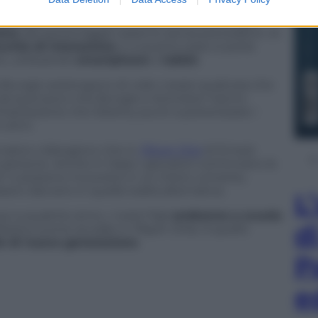
giocabili: Hunter, Titan e Warlock, e da Bungie
ione
del personaggio saranno senza precedenti. Ai
unità di interazione
, e a quanto pare si potrà
o, utilizzando
smartphone
e
tablet
.
a Bungie sostengono di voler creare qualcosa che
da quel poco che Bungie e Activision hanno
l’impressione che Destiny punti a polverizzare i
i anni.
ervasivo videogioco che in
Player One
di Ernest
le persone. Anche in Oasis i giocatori cominciano le
a” e possono muoversi in un intero universo,
sero davvero in quella realtà alternativa.
L
i a qualche anno, i nostri figli
andranno a scuola
d
estiny
(come accade in
Player One
). A quello
e di nuova generazione
.
P
e