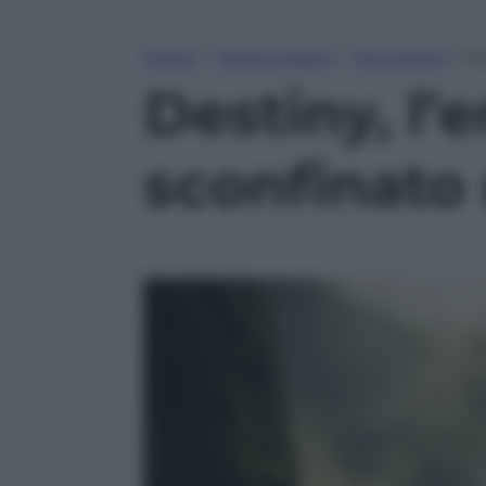
Home
»
Tempo Libero
»
Tecnologia
»
De
Destiny, l’
sconfinato 