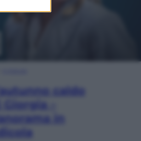
In Edicola
’autunno caldo
i Giorgia –
anorama in
dicola