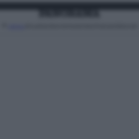
Attualità
Lifestyle
Moda
Video
Podcast
Abbonati
MENU