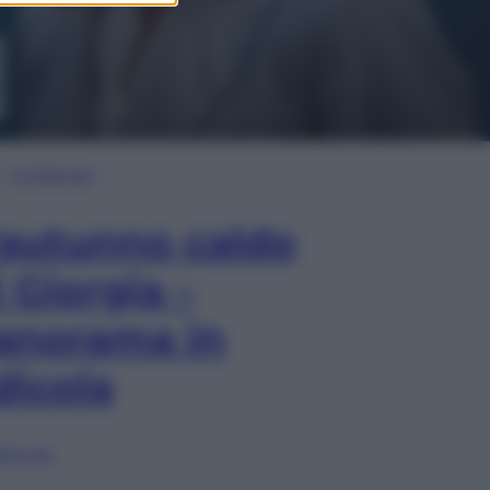
In Edicola
’autunno caldo
i Giorgia –
anorama in
dicola
lia ora