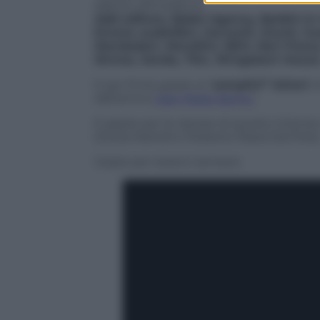
aderito all’iniziativa:
Add editore, Babel Agency, Baldini & C
Emons audiolibri, Garzanti, Giunti, Gua
Mondadori, Morellini, NEO, Neri Poz
Sinnos, Sonda, TEA, Wingsbert House
E per finire grazie ai “
semplici
” lettori
c
dall’amico
Gian Paolo Serino
.
E grazie per le riprese di questo intenso
(Giulia Martelli e Roberto Rasia Dal Polo)
Grazie per esserci sempre.