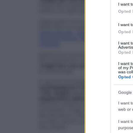
deny consent
I want t
trascorrere la serata insieme ai
City Ang
in below Go
vestiti e tè caldo per i senzatetto.
Opted 
Organizzato come ogni anno dalla mente
I want t
sforzo fisico (e la passione) di
Valeria Mer
Opted 
Valeria Benatti
,
Chiara Beretta Mazzotta
Massimo Milone
,
Marina Perzy
,
Roberto 
I want 
Ingrosso
.
Advertis
Opted 
Quest’anno invece la
Notte degli Angel
fortunatamente non piovosa, ma comunq
I want t
“
angeli per una sera
” guidati dai capi 
of my P
la ronda serale.
was col
Opted 
E ognuno ha impresso sulla propria pell
accompagnare i City Angels nel loro l
Google 
I
City Angels
operano in maniera volont
disposizione dell’altro e per l’altro
. La
I want t
attività in proprio e di università. Sono
web or d
universitari, mogli, mariti e fidanzate. S
fare del bene e che la sera, smessi i pa
un basco azzurro. La divisa disegnata d
I want t
City Angels.
purpose