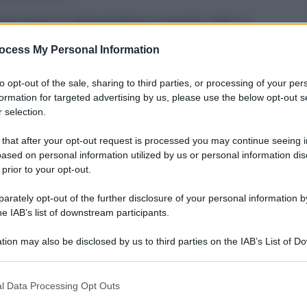
rasformati in #angeliperunasera: cibo e
ty Angels a Milano
ocess My Personal Information
to opt-out of the sale, sharing to third parties, or processing of your per
formation for targeted advertising by us, please use the below opt-out s
 selection.
 that after your opt-out request is processed you may continue seeing i
ased on personal information utilized by us or personal information dis
 prior to your opt-out.
rately opt-out of the further disclosure of your personal information by
he IAB’s list of downstream participants.
tion may also be disclosed by us to third parties on the IAB’s List of 
 that may further disclose it to other third parties.
 that this website/app uses one or more Google services and may gath
l Data Processing Opt Outs
“Natele con gli autori”
, questa volta intitolata
including but not limited to your visit or usage behaviour. You may click 
ittori e giornalisti
si è riunito e ritrovato per