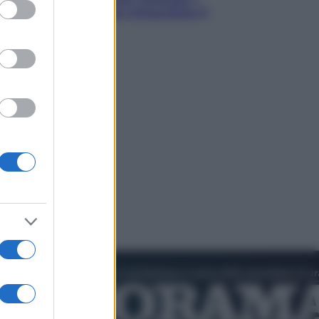
ed purposes
quattro ostacoli che minacciano il
nostro futuro