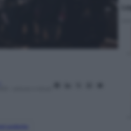
Le
i
2015
– Lettura: 4 minuti
nti preferite