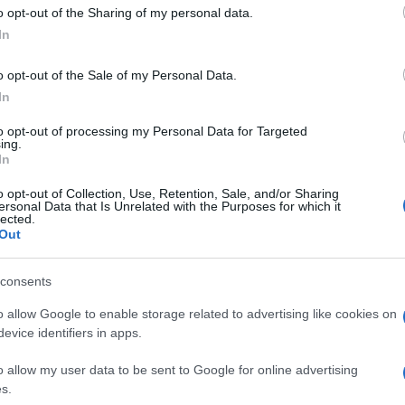
 to Google and its third-party tags to use your data for below specifi
o opt-out of the Sharing of my personal data.
els
, soccorrendo i bisognosi, preparando cibo,
ogle consent section.
In
 (quasi diabolica) di
Stefania Nascimbeni
con lo
o opt-out of the Sale of my Personal Data.
lini
(me medesima) sono stati coinvolti in molti:
In
,
Alex Corlazzoli
,
Giovanni Gastel Jr.
,
Isa Grassano
,
Rasia Dal Polo
,
Ilaria Sicchirollo
,
Lucia Tilde
to opt-out of processing my Personal Data for Targeted
ing.
In
i
si è svolta per le vie di Milano, in una città
ue caratterizzata dall’emergenza freddo. Gli
o opt-out of Collection, Use, Retention, Sale, and/or Sharing
squadra di
Mario Furlan
si sono resi disponibili per
ersonal Data that Is Unrelated with the Purposes for which it
lected.
Out
e, indelebile come un marchio, che cosa è stato
avoro quotidiano di volontari
.
consents
aria, sono
persone comuni che si mettono a
 loro vita di giorno è fatta di uffici, di negozi, di
o allow Google to enable storage related to advertising like cookies on
 persone che hanno un lavoro e una famiglia, ragazzi
evice identifiers in apps.
orelle, amiche, lettori e autisti, persone che amano
nni di comuni mortali, indossano una giacca rossa e
a
Elio Fiorucci
per far brillare nel buio della notte i
o allow my user data to be sent to Google for online advertising
s.