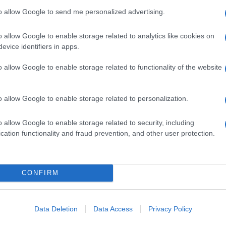
en riconoscibile, attraversano strade dalla
to allow Google to send me personalized advertising.
no il lavoro alle 20 di ogni sera preparando
imentare e zaini con vestiti donati dai cittadini.
o allow Google to enable storage related to analytics like cookies on
io che ci appare ad ogni segnalazione rappresenta una
evice identifiers in apps.
o o da tanto dorme per strada. Una panchina in un
ria, la rientranza di un portone, ma anche una via del
o allow Google to enable storage related to functionality of the website
rea tutto
un forte contrasto
.
descrivono quanto visto e provato, ma anche pesanti
o allow Google to enable storage related to personalization.
ita in strada sa essere. Le emozioni di questo giro
 hanno indiscutibilmente marchiati.
o allow Google to enable storage related to security, including
ti che ha partecipato con noi e che ha anche donato
cation functionality and fraud prevention, and other user protection.
sommano anche i libri di altri amici:
rene Cao
,
Roberto D’Incau
,
Giulia Gambaro
,
nde perché siamo riuscite a raccogliere qualcosa
CONFIRM
della
Fondazione IEO, Istituto Oncologico Europeo,
tinati alla
OBM Onlus
con sede presso l’
Ospedale
Data Deletion
Data Access
Privacy Policy
ase editrici per aver gentilmente e puntualmente