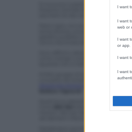
Si muovono a piedi e con un van rosso b
I want 
Stazione Centrale (loro sede) dove inizia
sacchetti di cibo recuperato dal Banco Al
I want t
Parte il giro, noi con loro. E lo scenar
web or d
storia diversa, una persona che da poc
giardino pubblico, il riparo di una galle
I want t
centro illuminata dai colori del Natale c
or app.
Sono difficili e delicate le parole che 
I want t
come macigni come solo la realtà della v
(quando non si tratta di un “
girone
”) ci
I want t
Al folto gruppo di scrittori e giornalis
authenti
una parte dei propri libri autografati, si 
Alessandra Appiano
,
Rossella Calabrò
,
I
Stefano Vignaroli
.
Quest’anno abbiamo fatto le cose in gra
come
600 libri
distribuiti tra i pazienti 
mentre i libri per bambini sono stati des
dei Bambini Vittore Buzzi
.
Desideriamo quindi ringrazia tutte le c