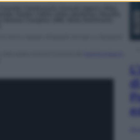
astoldi, Castelvecchi, Einaudi ragazzi, Elliot,
nda, Harper Collins Italia, Iperborea, Marsilio,
za, Newton Compton, NNE, Nord, Nutrimenti,
.
he hanno risposto all’appello lanciato su facebook
 video girato durante la serata alla
NotOnlyVideo.it
.
L
d
P
e
Sfog