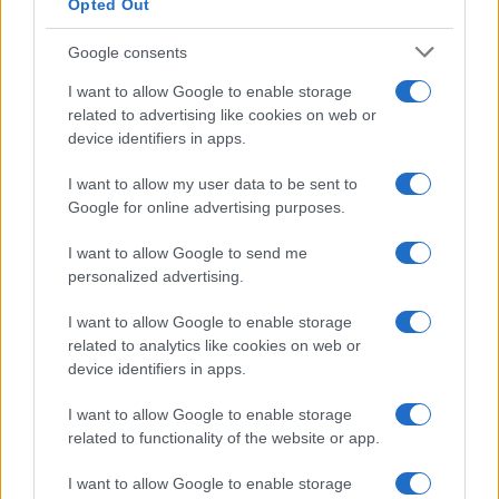
Opted Out
Google consents
I want to allow Google to enable storage
related to advertising like cookies on web or
device identifiers in apps.
I want to allow my user data to be sent to
Google for online advertising purposes.
I want to allow Google to send me
personalized advertising.
I want to allow Google to enable storage
related to analytics like cookies on web or
device identifiers in apps.
I want to allow Google to enable storage
related to functionality of the website or app.
I want to allow Google to enable storage