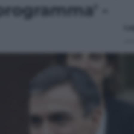
programma' -
Le