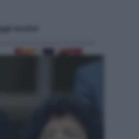
ggi anche
Viaggi
Eclissi totale e stelle cadenti: dove
ammirare il cielo più spettacolare
dell’estate