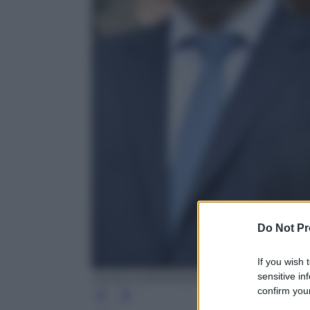
Do Not Pr
If you wish 
sensitive in
JAVIER SORIANO/AFP/Getty Images
confirm your