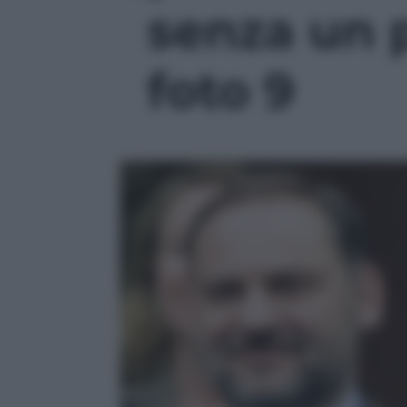
senza un 
foto 9