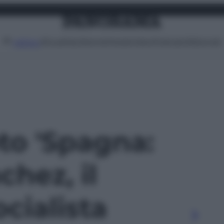
Attualità
Lifestyle
Moda
Video
Podcast
Abbonati
MENU
oto 'Spagna:
hez, il
cialista