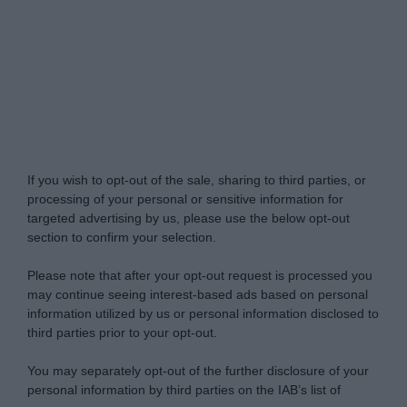
Do Not Process My Personal Information
If you wish to opt-out of the sale, sharing to third parties, or
processing of your personal or sensitive information for
targeted advertising by us, please use the below opt-out
section to confirm your selection.
Please note that after your opt-out request is processed you
may continue seeing interest-based ads based on personal
information utilized by us or personal information disclosed to
third parties prior to your opt-out.
You may separately opt-out of the further disclosure of your
personal information by third parties on the IAB’s list of