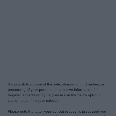
Do Not Process My Personal Information
If you wish to opt-out of the sale, sharing to third parties, or
processing of your personal or sensitive information for
targeted advertising by us, please use the below opt-out
section to confirm your selection.
Please note that after your opt-out request is processed you