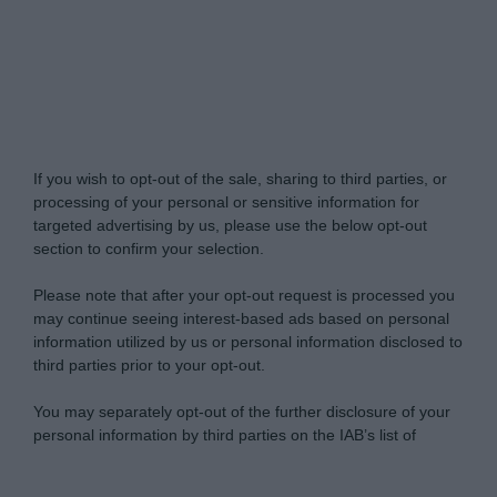
Do Not Process My Personal Information
If you wish to opt-out of the sale, sharing to third parties, or
processing of your personal or sensitive information for
targeted advertising by us, please use the below opt-out
section to confirm your selection.
Please note that after your opt-out request is processed you
may continue seeing interest-based ads based on personal
information utilized by us or personal information disclosed to
third parties prior to your opt-out.
You may separately opt-out of the further disclosure of your
personal information by third parties on the IAB’s list of
downstream participants.