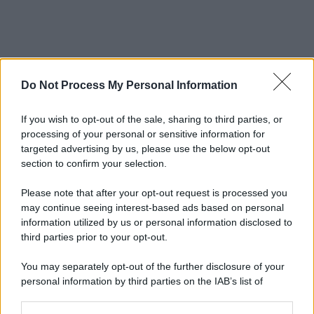
Do Not Process My Personal Information
If you wish to opt-out of the sale, sharing to third parties, or
processing of your personal or sensitive information for
targeted advertising by us, please use the below opt-out
section to confirm your selection.
Please note that after your opt-out request is processed you
may continue seeing interest-based ads based on personal
information utilized by us or personal information disclosed to
third parties prior to your opt-out.
You may separately opt-out of the further disclosure of your
personal information by third parties on the IAB’s list of
downstream participants.