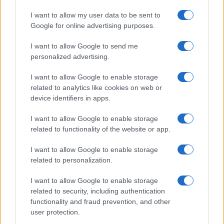
I want to allow my user data to be sent to
Google for online advertising purposes.
I want to allow Google to send me
personalized advertising.
I want to allow Google to enable storage
related to analytics like cookies on web or
device identifiers in apps.
I want to allow Google to enable storage
related to functionality of the website or app.
I want to allow Google to enable storage
related to personalization.
I want to allow Google to enable storage
related to security, including authentication
functionality and fraud prevention, and other
user protection.