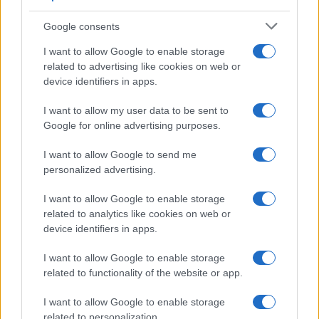
Google consents
I want to allow Google to enable storage
related to advertising like cookies on web or
device identifiers in apps.
I want to allow my user data to be sent to
Google for online advertising purposes.
I want to allow Google to send me
personalized advertising.
I want to allow Google to enable storage
related to analytics like cookies on web or
device identifiers in apps.
I want to allow Google to enable storage
related to functionality of the website or app.
I want to allow Google to enable storage
related to personalization.