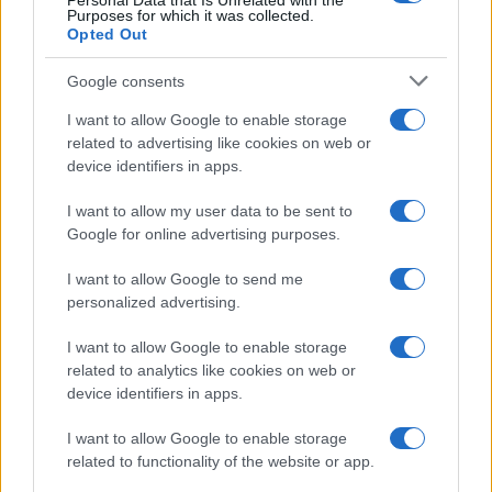
Personal Data that Is Unrelated with the
Purposes for which it was collected.
Opted Out
Google consents
I want to allow Google to enable storage
related to advertising like cookies on web or
device identifiers in apps.
I want to allow my user data to be sent to
Google for online advertising purposes.
I want to allow Google to send me
personalized advertising.
I want to allow Google to enable storage
related to analytics like cookies on web or
device identifiers in apps.
I want to allow Google to enable storage
related to functionality of the website or app.