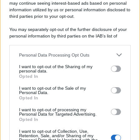
may continue seeing interest-based ads based on personal
information utilized by us or personal information disclosed to
third parties prior to your opt-out.
You may separately opt-out of the further disclosure of your
personal information by third parties on the IAB’s list of
downstream participants.
Personal Data Processing Opt Outs
This information may also be disclosed by us to third parties
on the IAB’s List of Downstream Participants that may further
I want to opt-out of the Sharing of my
disclose it to other third parties.
personal data.
Opted In
Please note that this website/app uses one or more Google
services and may gather and store information including but
I want to opt-out of the Sale of my
Personal Data.
not limited to your visit or usage behaviour. You may click to
Opted In
grant or deny consent to Google and its third-party tags to
use your data for below specified purposes in below Google
I want to opt-out of processing my
consent section.
Personal Data for Targeted Advertising.
Opted In
I want to opt-out of Collection, Use,
Retention, Sale, and/or Sharing of my